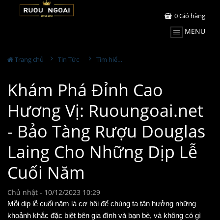
0
Giỏ hàng
MENU
Trang chủ
Tin Tức
Tìm hiểu về rượu
Khám Phá Đỉnh Cao
Hương Vị: Ruoungoai.net
- Bảo Tàng Rượu Douglas
Laing Cho Những Dịp Lễ
Cuối Năm
Chủ nhật - 10/12/2023 10:29
Mỗi dịp lễ cuối năm là cơ hội để chúng ta tận hưởng những
khoảnh khắc đặc biệt bên gia đình và bạn bè, và không có gì