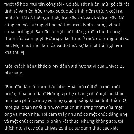
“Một tổ hợp mùi tấn công tôi - Gỗ sồi. Tất nhiên, mùi gỗ sồi rất
tinh tế và hiện hữu trong suốt quá trình nếm thử. Ngoài ra,
mũi của tôi có thể ngửi thấy trái cây khô và xi-rô trái cây. Nó
cũng có một hương vị bạc hà tươi mát. Nhìn chung, vị hơi
chua, hơi ngọt. Sau đó là một chút đắng, một chút hương
thơm của cam quýt. Hương vị kết thúc ở mức độ trung bình và
lâu. Một chút khói lan tỏa và đó thực sự là một trải nghiệm
khá thú vị.
Một khách hàng khác ở Mỹ đánh giá hương vị của Chivas 25
như sau:
“Ban đầu là mùi cam thảo nhẹ. Hoặc nó có thể là một mùi
hương hoa anh đào? Hương vị nhẹ nhàng như một làn khói
mịn bao phủ toàn bộ vòm họng giúp sảng khoái tinh thần. Ở
một giai đoạn nhất định, có một chút hương thơm của mật
ong và mạch nha. Tôi cảm thấy như nó có một chút đắng nhẹ
và một chút caramel ở phần kết thúc. Nhưng không sao, tôi
thích nó. Vị cay của Chivas 25 thực sự đánh thức các giác