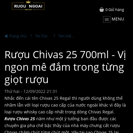
0
Giỏ hàng
MENU
Trang chủ
Tin Tức
Tìm hiểu về rượu
Rượu Chivas 25 700ml - Vị
ngon mê đắm trong từng
giọt rượu
Thứ hai - 12/09/2022 21:31
Nhắc đến cái tên Chivas 25 Regal thì người dùng không thể
nhầm lẫn với loại rượu cao cấp của nước ngoài khác vì đây là
loại rượu whisky cao cấp nhất trong dòng Chivas Regal.
Rượu Chivas 25
năm như một ý tưởng ban đầu được các
chuyên gia pha chế bậc thầy của nhà máy chưng cất rượu
Chivas chăm chút từng chút một. Vậy tại sao Chivas 25 lại