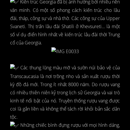
Kiến trúc Georgia đã bị ảnh hưởng bởi nhiều nền
văn minh. Có một số phong cách kiến trúc cho lâu
đài, tháp, công sự và nhà thờ. Các công sự của Upper
Svaneti. Thị trấn lâu đài Shatili ở Khevsureti… là một
số ví dụ điển hình nhất về kiến trúc lâu đài thời Trung
cổ của Georgia.
Các thung lũng màu mỡ và sườn núi bảo vệ của
Transcaucasia là nơi trồng nho và sản xuất rượu thời
kỳ đồ đá mới. Trong ít nhất 8000 năm. Do rượu vang
có nhiều thiên niên kỷ trong lịch sử Georgia và vai trò
kinh tế nổi bật của nó. Truyền thống rượu vang được
coi là gắn liền và không thể tách rời khỏi bản sắc dân
tộc.
Những chiếc bình đựng rượu với mọi hình dáng,