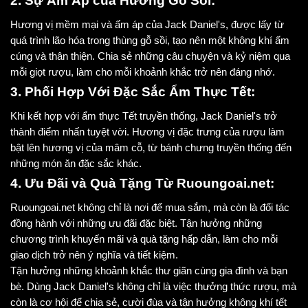
2. Sự Ấm Áp của Hương Gỗ Sồi:
Hương vị mềm mại và ấm áp của Jack Daniel's, được lấy từ
quá trình lão hóa trong thùng gỗ sồi, tạo nên một không khí ấm
cúng và thân thiện. Chia sẻ những câu chuyện và kỷ niệm qua
mỗi giọt rượu, làm cho mỗi khoảnh khắc trở nên đáng nhớ.
3. Phối Hợp Với Đặc Sắc Ẩm Thực Tết:
Khi kết hợp với ẩm thực Tết truyền thống, Jack Daniel's trở
thành điểm nhấn tuyệt vời. Hương vị đặc trưng của rượu làm
bật lên hương vị của mâm cỗ, từ bánh chưng truyền thống đến
những món ăn đặc sắc khác.
4. Ưu Đãi và Quà Tặng Từ Ruoungoai.net:
Ruoungoai.net không chỉ là nơi để mua sắm, mà còn là đối tác
đồng hành với những ưu đãi đặc biệt. Tận hưởng những
chương trình khuyến mãi và quà tặng hấp dẫn, làm cho mỗi
giao dịch trở nên ý nghĩa và tiết kiệm.
Tận hưởng những khoảnh khắc thư giãn cùng gia đình và bạn
bè. Dùng Jack Daniel's không chỉ là việc thưởng thức rượu, mà
còn là cơ hội để chia sẻ, cười đùa và tận hưởng không khí tết