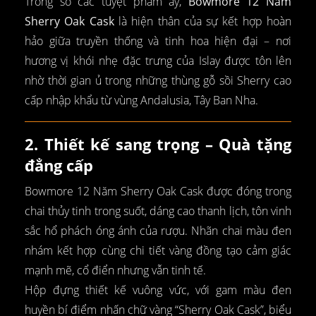
Trong số các tuyệt phẩm ấy,
Bowmore 12 Năm
Sherry Oak Cask
là hiện thân của sự kết hợp hoàn
hảo giữa truyền thống và tinh hoa hiện đại – nơi
hương vị khói nhẹ đặc trưng của Islay được tôn lên
nhờ thời gian ủ trong những thùng gỗ sồi Sherry cao
cấp nhập khẩu từ vùng Andalusia, Tây Ban Nha.
2. Thiết kế sang trọng – Quà tặng
đẳng cấp
Bowmore 12 Năm Sherry Oak Cask được đóng trong
chai thủy tinh trong suốt, dáng cao thanh lịch, tôn vinh
sắc hổ phách óng ánh của rượu. Nhãn chai màu đen
nhám kết hợp cùng chi tiết vàng đồng tạo cảm giác
mạnh mẽ, cổ điển nhưng vẫn tinh tế.
Hộp đựng thiết kế vuông vức, với gam màu đen
huyền bí điểm nhấn chữ vàng “Sherry Oak Cask”, biểu