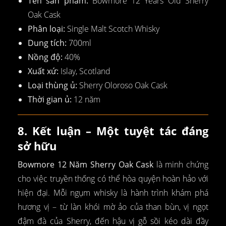
Tên sản phẩm:
Bowmore 12 Years Old Sherry
Oak Cask
Phân loại:
Single Malt Scotch Whisky
Dung tích:
700ml
Nồng độ:
40%
Xuất xứ:
Islay, Scotland
Loại thùng ủ:
Sherry Oloroso Oak Cask
Thời gian ủ:
12 năm
8. Kết luận – Một tuyệt tác đáng
sở hữu
Bowmore 12 Năm Sherry Oak Cask
là minh chứng
cho việc truyền thống có thể hòa quyện hoàn hảo với
hiện đại. Mỗi ngụm whisky là hành trình khám phá
hương vị – từ làn khói mờ ảo của than bùn, vị ngọt
đậm đà của Sherry, đến hậu vị gỗ sồi kéo dài đầy