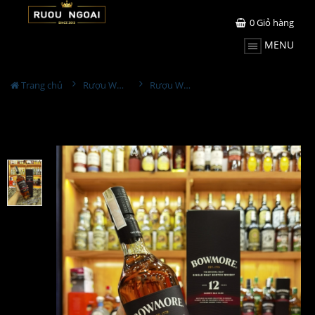
0
Giỏ hàng
MENU
Trang chủ
Rượu Whisky
Rượu Whisky Bowmore 12yo Sherry Oak Cask