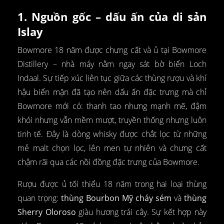
1. Nguồn gốc – dấu ấn của di sản
Islay
Bowmore 18 năm được chưng cất và ủ tại Bowmore
Distillery – nhà máy nằm ngay sát bờ biển Loch
Indaal. Sự tiếp xúc liên tục giữa các thùng rượu và khí
hậu biển mặn đã tạo nên dấu ấn đặc trưng mà chỉ
Bowmore mới có: thanh tao nhưng mạnh mẽ, đậm
khói nhưng vẫn mềm mượt, truyền thống nhưng luôn
tinh tế. Đây là dòng whisky được chắt lọc từ những
mẻ malt chọn lọc, lên men tự nhiên và chưng cất
chậm rãi qua các nồi đồng đặc trưng của Bowmore.
Rượu được ủ tối thiểu 18 năm trong hai loại thùng
quan trọng:
thùng Bourbon Mỹ cháy sém
và
thùng
Sherry Oloroso
giàu hương trái cây. Sự kết hợp này