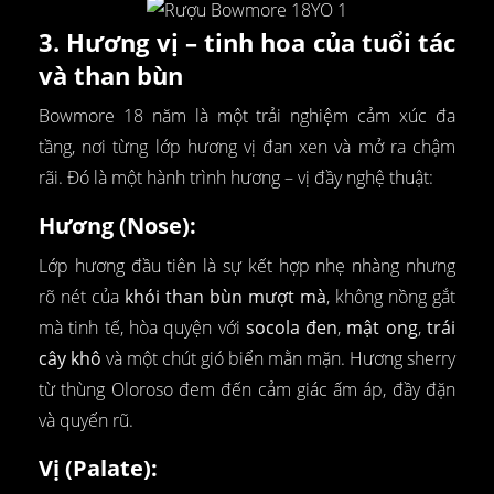
3. Hương vị – tinh hoa của tuổi tác
và than bùn
Bowmore 18 năm là một trải nghiệm cảm xúc đa
tầng, nơi từng lớp hương vị đan xen và mở ra chậm
rãi. Đó là một hành trình hương – vị đầy nghệ thuật:
Hương (Nose):
Lớp hương đầu tiên là sự kết hợp nhẹ nhàng nhưng
rõ nét của
khói than bùn mượt mà
, không nồng gắt
mà tinh tế, hòa quyện với
socola đen
,
mật ong
,
trái
cây khô
và một chút gió biển mằn mặn. Hương sherry
từ thùng Oloroso đem đến cảm giác ấm áp, đầy đặn
và quyến rũ.
Vị (Palate):