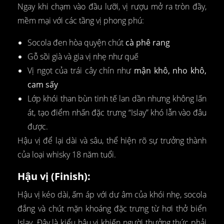
Ngay khi chạm vào đầu lưỡi, vị rượu mở ra tròn đầy,
mềm mại với các tầng vị phong phú:
Socola đen hòa quyện chút
cà phê rang
Gỗ sồi già và gia vị nhẹ như quế
Vị ngọt của trái cây chín như
mận khô, nho khô,
cam sấy
Lớp khói than bùn tinh tế lan dần nhưng không lấn
át, tạo điểm nhấn đặc trưng “Islay” khó lẫn vào đâu
được.
Hậu vị để lại dài và sâu, thể hiện rõ sự trưởng thành
của loại whisky 18 năm tuổi.
Hậu vị (Finish):
Hậu vị kéo dài, ấm áp với dư âm của khói nhẹ, socola
đắng và chút mặn khoáng đặc trưng từ hơi thở biển
Islay. Đây là kiểu hậu vị khiến người thưởng thức phải