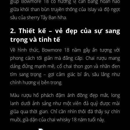
giúp Bowmore 18 có hương vị cân bằng hoàn hảo
giữa khói than bùn truyền thống của Islay và độ ngọt
sâu của sherry Tây Ban Nha.
2. Thiết kế – vẻ đẹp của sự sang
trọng và tinh tế
Về hình thức, Bowmore 18 năm gây ấn tượng với
phong cách tối giản mà đẳng cấp. Chai rượu mang
dáng đứng mạnh mẽ, cổ chai thon gọn và nhãn đen
tím sang trọng – gợi cảm giác bí ẩn, sâu lắng như
chính hương vị bên trong.
Màu rượu hổ phách đậm ánh đồng đẹp mắt, long
lanh dưới ánh sáng như một viên đá quý được mài
giũa qua thời gian. Chỉ cần nhìn thôi đã thấy sự chín
muồi, già dặn của chai whisky 18 năm tuổi này.