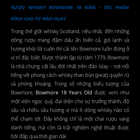
RƯỢU WHISKY BOWMORE 18 NĂM – TÁC PHẨM
ĐỈNH CAO TỪ ĐẢO ISLAY
Trong thế giới whisky Scotland, nếu nhắc đến những
dòng rượu mang đậm dấu ấn biển cả, gió lạnh và
hương khói lôi cuốn thì cái tên Bowmore luôn đứng ở
vị trí đặc biệt. Được thành lập từ năm 1779, Bowmore
là nhà chưng cất lâu đời nhất trên đảo Islay – nơi nổi
tiếng với phong cách whisky than bùn (peat) quyến rũ
và phóng khoáng. Trong số những biểu tượng của
Bowmore,
Bowmore 18 Years Old
được xem như
một viên ngọc quý, đại diện cho sự trưởng thành, độ
sâu và chiều sâu hương vị mà ít dòng whisky nào có
thể chạm tới. Đây không chỉ là một chai rượu vang
danh tiếng, mà còn là trải nghiệm nghệ thuật được
bồi đắp qua thời gian dài.