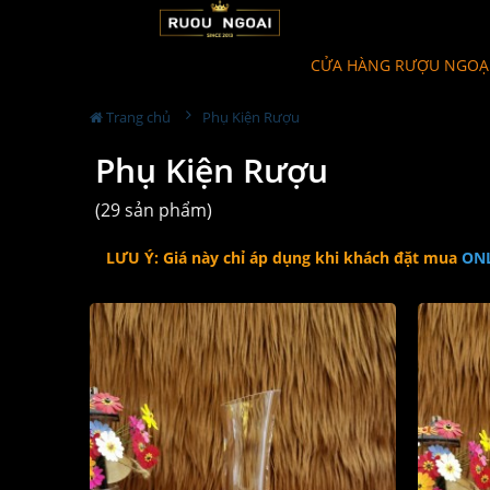
CỬA HÀNG RƯỢU NGOẠ
Trang chủ
Phụ Kiện Rượu
Phụ Kiện Rượu
(29 sản phẩm)
LƯU Ý: Giá này chỉ áp dụng khi khách đặt mua
ON