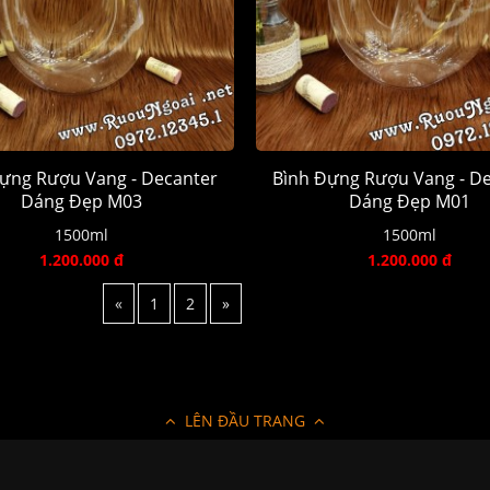
ựng Rượu Vang - Decanter
Bình Đựng Rượu Vang - D
Dáng Đẹp M03
Dáng Đẹp M01
1500ml
1500ml
1.200.000 đ
1.200.000 đ
«
1
2
»
LÊN ĐẦU TRANG