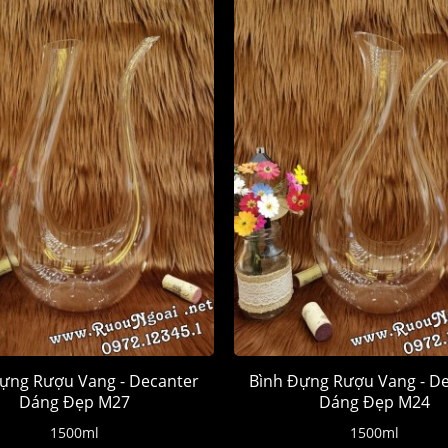
ựng Rượu Vang - Decanter
Bình Đựng Rượu Vang - D
Dáng Đẹp M27
Dáng Đẹp M24
1500ml
1500ml