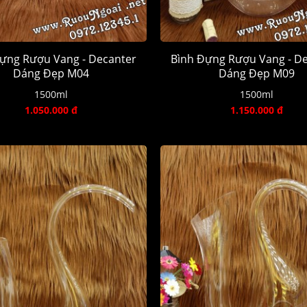
ựng Rượu Vang - Decanter
Bình Đựng Rượu Vang - D
Dáng Đẹp M04
Dáng Đẹp M09
1500ml
1500ml
1.050.000 đ
1.150.000 đ