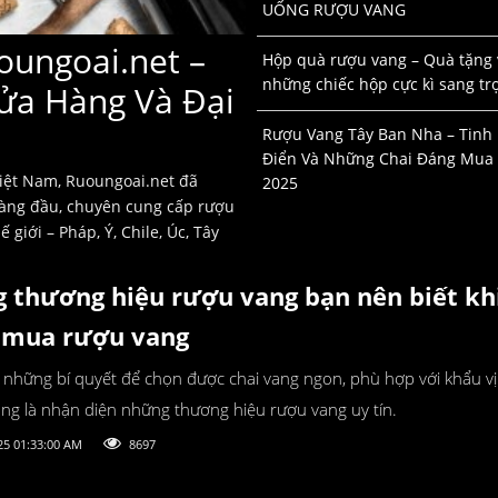
UỐNG RƯỢU VANG
oungoai.net –
Hộp quà rượu vang – Quà tặng 
những chiếc hộp cực kì sang tr
ửa Hàng Và Đại
Rượu Vang Tây Ban Nha – Tinh
Điển Và Những Chai Đáng Mua
Việt Nam, Ruoungoai.net đã
2025
hàng đầu, chuyên cung cấp rượu
 giới – Pháp, Ý, Chile, Úc, Tây
 thương hiệu rượu vang bạn nên biết kh
mua rượu vang
 trong những bí quyết để chọn được chai vang ngon, phù hợp với khẩu v
ụng là nhận diện những thương hiệu rượu vang uy tín.
25 01:33:00 AM
8697