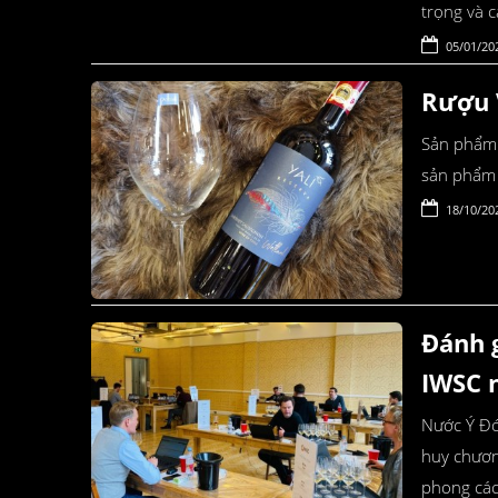
trọng và 
05/01/20
Rượu V
Sản phẩm 
sản phẩm 
18/10/20
Đánh g
IWSC 
Nước Ý Đó
huy chươn
phong các