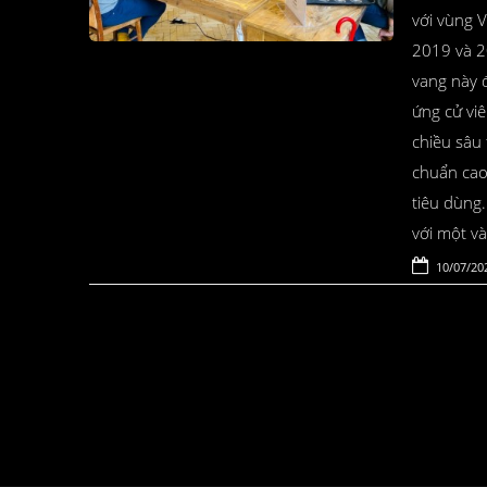
với vùng 
2019 và 2
vang này 
ứng cử vi
chiều sâu 
chuẩn cao 
tiêu dùng.
với một và
10/07/20