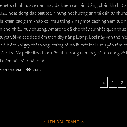
Veneto, chính Soave năm nay đã khiến các tấm bảng phấn khích. Cá
020 hoạt động đặc biệt tốt. Những nốt hương tinh tế đến từ những
đã khiến các giám khảo coi màu trắng Ý này một cách nghiêm túc 
ên cho nhiều huy chương. Amarone đã cho thấy sự nhất quán thực 
tuyệt vời và các đặc điểm tràn đầy năng lượng. Loại này vẫn thể hi
và hiếm khi gây thất vọng, chứng tỏ nó là một loại rượu yên tâm c
 Các loại Valpolicellas được nếm thử trong năm nay rất đa dạng về 
i điểm nổi bật nhất định.
21 04:47:00 AM
21872
«
1
2
LÊN ĐẦU TRANG