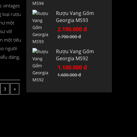
c vintages
Rượu Vang Gốm
 loại rượu
Georgia MS93
như một
2.190.000 đ
sự với
2.700.000 đ
ện một tiêu
ho người
Rượu Vang Gốm
kiểu dáng,
Georgia MS92
1.100.000 đ
1.600.000 đ
3
»