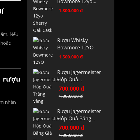
Bowmore 12yo...
Bí
1.800.000 đ
ộ ẩm. Nếu
Rượu Whisky
 hoặc
Bowmore 12YO
1.500.000 đ
Rượu Jagermeister
m rượu
Hộp Quà...
700.000 đ
1.000.000 đ
cảm nhận
Rượu Jagermeister
Hộp Quà Băng...
700.000 đ
1.000.000 đ