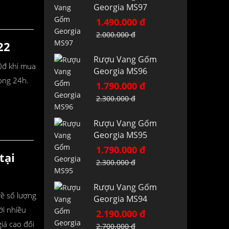
Georgia MS97
1.490.000 đ
2.000.000 đ
22
Rượu Vang Gốm
00đ khi mua
Georgia MS96
ong 24h.
1.790.000 đ
2.300.000 đ
Rượu Vang Gốm
Georgia MS95
1.790.000 đ
tại
2.300.000 đ
Rượu Vang Gốm
về số lượng
Georgia MS94
ới nhiều
2.190.000 đ
iá cao đối
2.700.000 đ