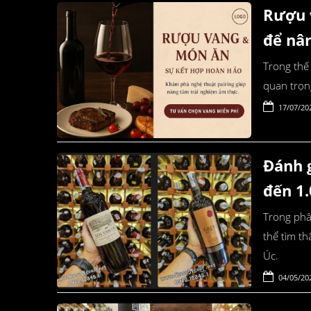
Rượu 
để nâ
Trong thế 
quan trọn
17/07/20
Đánh g
đến 1
Trong phâ
thể tìm th
Úc.
04/05/20