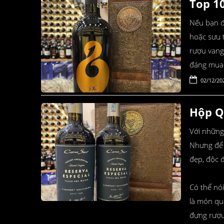
Top 1
Nếu bạn đ
hoặc sưu 
rượu vang 
đáng mua 
02/12/20
Hộp Q
Với những 
Nhưng để 
đẹp, độc 
Có thể nó
là món qu
đựng rượu