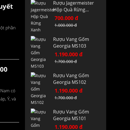
Rượu Jagermeister
uyết
Hộp Quà Rừng...
700.000 đ
1.000.000 đ
một phần
Rượu Vang Gốm
Georgia MS103
1.190.000 đ
1.700.000 đ
000
Rượu Vang Gốm
Georgia MS102
1.190.000 đ
t Nam có
1.700.000 đ
áp, Ý, và
Rượu Vang Gốm
Georgia MS101
1.190.000 đ