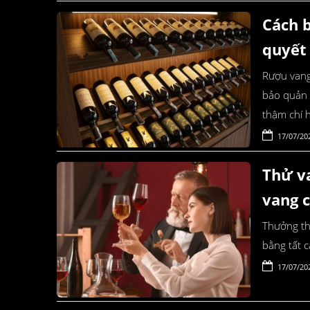
Cách b
quyết 
Rượu vang 
bảo quản 
thậm chí 
17/07/20
Thử v
vang 
Thưởng th
bằng tất c
17/07/20