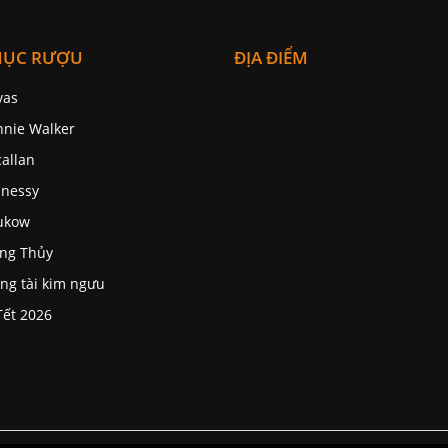
MỤC RƯỢU
ĐỊA ĐIỂM
vas
nnie Walker
allan
nessy
ukow
ng Thủy
ng tài kim ngưu
Tết 2026