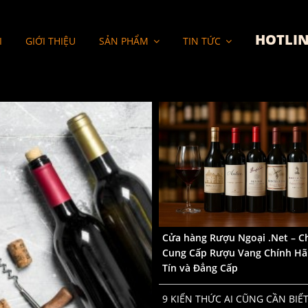
HOTLIN
I
GIỚI THIỆU
SẢN PHẨM
TIN TỨC
Cửa hàng Rượu Ngoại .Net – C
Cung Cấp Rượu Vang Chính Hã
Tín và Đẳng Cấp
9 KIẾN THỨC AI CŨNG CẦN BIẾT