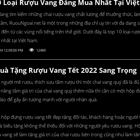
0 Loại Rượu Vang Đáng Mua Nhất Tại Việ
ang tìm kiếm những chai rượu vang chất lượng để thưởng thức, là
tầm, RuouNgoai.net là một trong những địa chỉ uy tín với đa dạng
đến từ các vùng nổi tiếng trên thế giới. Dưới đây là top 10 loại rư
nhất tại Việt Nam.
24 12:09:00 PM
12489
uà Tặng Rượu Vang Tết 2022 Sang Trọng
người mê rượu, thích sưu tầm rượu thì một chai vang quý đã là đủ 
nâng tầm giá trị của chai vang quý thêm nữa thì cần có một hộp 
đáo để gây ấn tượng mạnh với người nhận quà.
i hộp đựng rượu vang tết đẹp tặng đối tác, khách hàng hoặc người
à biếu tặng không thể thiếu đối với những người yêu rượu vang. H
 vang sẽ làm tăng giá trị của chai rượu bên trong cũng như làm tă