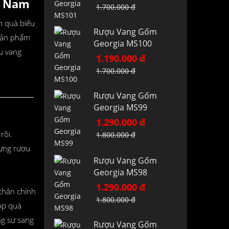
t Nam
1.700.000 đ
m quà biếu
Rượu Vang Gốm
 sản phẩm
Georgia MS100
ợu vang
1.190.000 đ
1.700.000 đ
Rượu Vang Gốm
Georgia MS99
1.290.000 đ
rồi.
1.800.000 đ
đựng rượu
Rượu Vang Gốm
Georgia MS98
1.290.000 đ
 thân chính
1.800.000 đ
ộp quà
ng sự sang
Rượu Vang Gốm