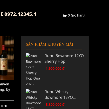
E 0972.12345.1
0
Giỏ hàng
SẢN PHẨM KHUYẾN MÃI
Rượu Bowmore 12YO
Sherry Hộp...
1.900.000 đ
huyên
ng, Uy
Rượu Whisky
Bowmore 18YO...
5.800.000 đ
 KHI