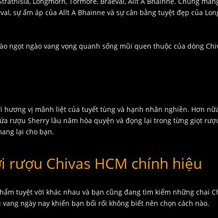
Strathisla, Longmorn, Tormore, Braeval, Allt A Bhainne. Chúng man
val, sự ấm áp của Allt A Bhainne và sự cân bằng tuyệt đẹp của Lo
đào ngọt ngào vang vọng quanh sống mũi quen thuộc của dòng Chi
ới hương vị mãnh liệt của tuyết tùng và hạnh nhân nghiền. Hơn nữ
a rượu Sherry lâu năm hòa quyện và đọng lại trong từng giọt rượu
ang lại cho bạn.
ới rượu Chivas HCM chính hiệu
phẩm tuyệt vời khác nhau và bạn cũng đang tìm kiếm những chai Ch
u vang ngày nay khiến bạn bối rối không biết nên chọn cách nào.