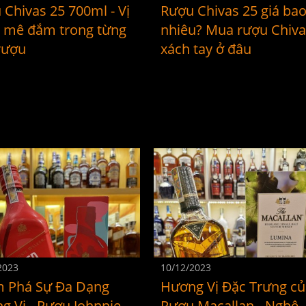
 Chivas 25 700ml - Vị
Rượu Chivas 25 giá ba
 mê đắm trong từng
nhiêu? Mua rượu Chiv
rượu
xách tay ở đâu
2023
10/12/2023
 Phá Sự Đa Dạng
Hương Vị Đặc Trưng c
g Vị - Rượu Johnnie
Rượu Macallan - Nghệ