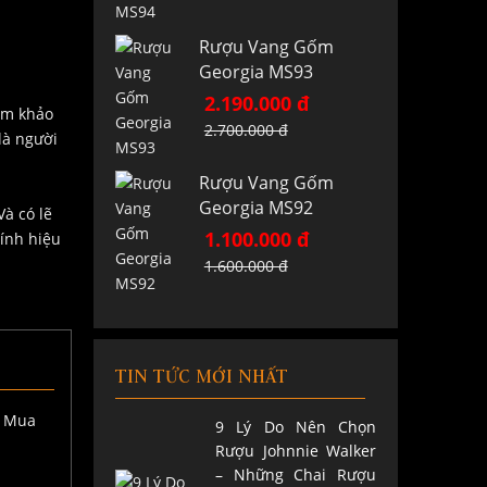
Rượu Vang Gốm
Georgia MS93
2.190.000 đ
am khảo
2.700.000 đ
là người
Rượu Vang Gốm
Georgia MS92
à có lẽ
1.100.000 đ
ính hiệu
1.600.000 đ
TIN TỨC MỚI NHẤT
9 Lý Do Nên Chọn
Rượu Johnnie Walker
– Những Chai Rượu