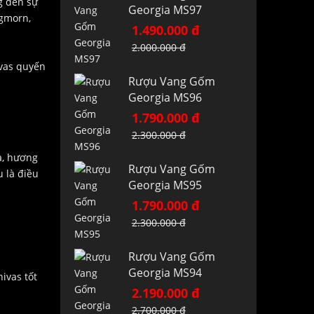
g đến sự
Georgia MS97
ngmorn,
1.490.000 đ
2.000.000 đ
vas quyến
Rượu Vang Gốm
Georgia MS96
1.790.000 đ
2.300.000 đ
a, hương
Rượu Vang Gốm
 là điều
Georgia MS95
1.790.000 đ
2.300.000 đ
Rượu Vang Gốm
Georgia MS94
ivas tốt
2.190.000 đ
2.700.000 đ