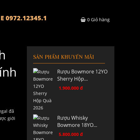
E 0972.12345.1
0
Giỏ hàng
h
SẢN PHẨM KHUYẾN MÃI
ính
Rượu Bowmore 12YO
Sherry Hộp...
1.900.000 đ
egal đã
Rượu Whisky
ợc giới
Bowmore 18YO...
5.800.000 đ