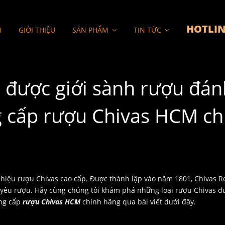
HOTLIN
I
GIỚI THIỆU
SẢN PHẨM
TIN TỨC
s được giới sành rượu đán
ng cấp rượu Chivas HCM ch
 hiệu rượu Chivas cao cấp. Được thành lập vào năm 1801, Chivas R
 yêu rượu. Hãy cùng chúng tôi khám phá những loại rượu Chivas đư
ung cấp
rượu Chivas HCM
chính hãng qua bài viết dưới đây.