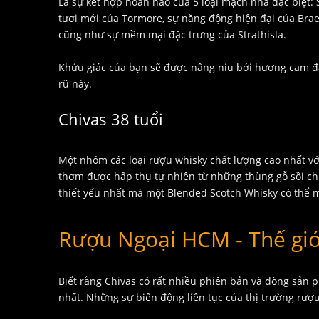
Là sự kết hợp hoàn hảo của 5 loại mạch nha đặc biệt: 
tươi mới của Tormore, sự năng động hiện đại của Brae
cũng như sự mềm mại đặc trưng của Strathisla.
Khứu giác của bạn sẽ được nâng niu bởi hương cam 
rũ này.
Chivas 38 tuổi
Một nhóm các loại rượu whisky chất lượng cao nhất v
thơm được hấp thụ tự nhiên từ những thùng gỗ sồi chứ
thiết yếu nhất mà một Blended Scotch Whisky có thể m
Rượu Ngoại HCM - Thế gi
Biết rằng Chivas có rất nhiều phiên bản và dòng sản 
nhất. Những sự biến động liên tục của thị trường rượ