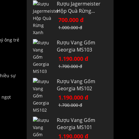
Rượu Jagermeister
Hộp Quà Rừng...
700.000 đ
1.000.000 đ
ý ông trẻ
Rượu Vang Gốm
Georgia MS103
1.190.000 đ
1.700.000 đ
nhiều sự
Rượu Vang Gốm
Georgia MS102
1.190.000 đ
ị ngọt
1.700.000 đ
Rượu Vang Gốm
Georgia MS101
1.190.000 đ