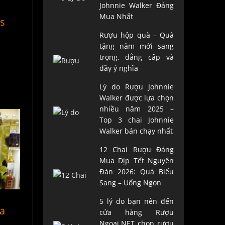
Johnnie Walker Đáng
o
Mua Nhất
as
Rượu hộp quà – Quà
tặng năm mới sang
trọng, đẳng cấp và
đầy ý nghĩa
Lý do Rượu Johnnie
Walker được lựa chọn
nhiều năm 2025 –
Top 3 chai Johnnie
Walker bán chạy nhất
12 Chai Rượu Đáng
Mua Dịp Tết Nguyên
Đán 2026: Quà Biếu
Sang – Uống Ngon
5 lý do bạn nên đến
ủa
cửa hàng Rượu
Ngoại.NET chọn rượu