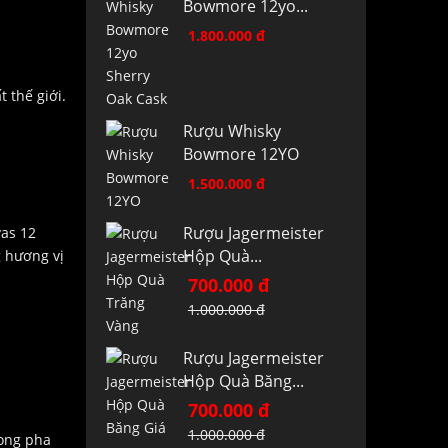
Bowmore 12yo...
1.800.000 đ
 thế giới.
Rượu Whisky
Bowmore 12YO
1.500.000 đ
Rượu Jagermeister
vas 12
Hộp Quà...
g hương vị
700.000 đ
1.000.000 đ
Rượu Jagermeister
Hộp Quà Băng...
700.000 đ
1.000.000 đ
 ong pha