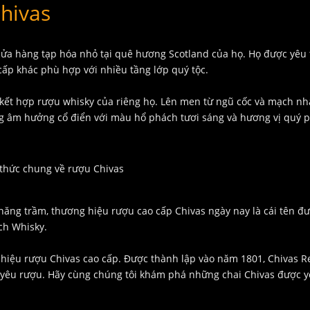
Chivas
a hàng tạp hóa nhỏ tại quê hương Scotland của họ. Họ được yêu 
ấp khác phù hợp với nhiều tầng lớp quý tộc.
kết hợp rượu whisky của riêng họ. Lên men từ ngũ cốc và mạch nh
ng âm hưởng cổ điển với màu hổ phách tươi sáng và hương vị quý p
 thức chung về rượu Chivas
thăng trầm, thương hiệu rượu cao cấp Chivas ngày nay là cái tên đ
ch Whisky.
 hiệu rượu Chivas cao cấp. Được thành lập vào năm 1801, Chivas R
i yêu rượu. Hãy cùng chúng tôi khám phá những chai Chivas được y