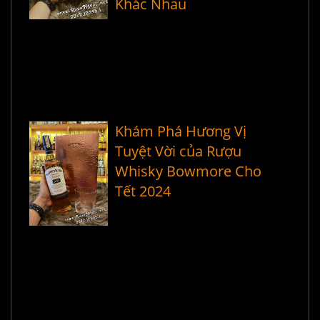
Khác Nhau
Khám Phá Hương Vị
Tuyệt Vời của Rượu
Whisky Bowmore Cho
Tết 2024