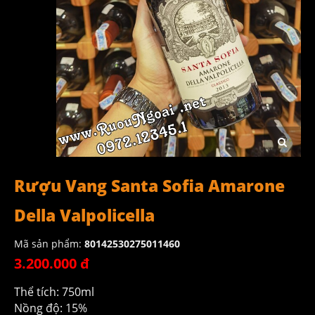
Rượu Vang Santa Sofia Amarone
Della Valpolicella
Mã sản phẩm:
80142530275011460
3.200.000 đ
Thể tích: 750ml
Nồng độ: 15%