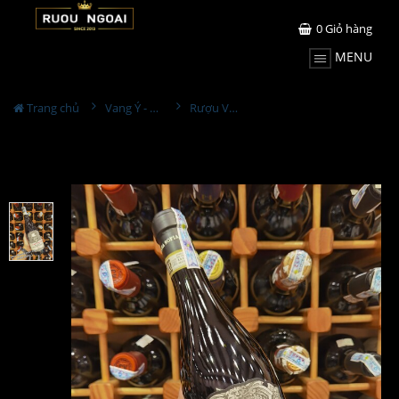
0
Giỏ hàng
MENU
Trang chủ
Vang Ý - Italia
Rượu Vang Santa Sofia Amarone Della Valpolicella