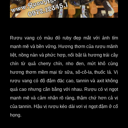
Rượu vang có màu đỏ ruby đẹp mắt với ánh tím
mạnh mẽ và bền vững.
Hương thơm của rượu mãnh
liệt, nồng nàn và phức hợp, nổi bật là hương trái cây
chín từ quả cherry chín, nho đen, mứt khô cùng
hương thơm mềm mại từ sữa, sô-cô-la, thuốc lá. Vị
rượu vang có độ đậm đặc cao, tannin và axit không
quá cao nhưng cân bằng với nhau. Rượu có vị ngọt
mạnh mẽ và cảm nhận rõ ràng, thậm chứ hơn cả vị
của tannin. Hậu vị rượu kéo dài vơi vị ngọt đậm ở cổ
họng.