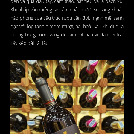
đen và quả dâu tây, cam thảo, hạt tiêu và lá bách xù.
Khi nhấp vào miệng sẽ cảm nhận được sự sảng khoái,
hào phóng của cấu trúc rượu cân đối, mạnh mẽ, sánh
đặc với lớp tannin mềm mượt, hài hoà. Sau khi đi qua
cuống họng rượu vang để lại một hậu vị đậm vị trái
cây kéo dài rất lâu.