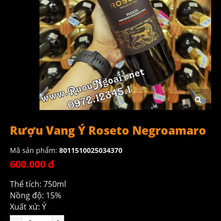
Rượu Vang Ý Roseto Negroamaro
Mã sản phẩm:
8011510025034370
600.000 đ
Thể tích: 750ml
Nồng độ: 15%
Xuất xứ: Ý