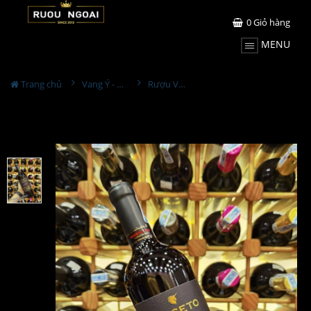
0
Giỏ hàng
MENU
Trang chủ
Vang Ý - Italia
Rượu Vang Ý Roseto Negroamaro