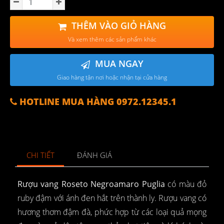
THÊM VÀO GIỎ HÀNG
Và xem thêm các sản phẩm khác
MUA NGAY
Giao hàng tận nơi hoặc nhận tại cửa hàng
HOTLINE MUA HÀNG 0972.12345.1
CHI TIẾT
ĐÁNH GIÁ
Rượu vang Roseto Negroamaro Puglia
có màu đỏ
ruby đậm với ánh đen hắt trên thành ly. Rượu vang có
hương thơm đậm đà, phức hợp từ các loại quả mọng