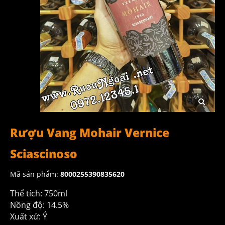
Rượu Vang Mohair Vernice
Sciascinoso
Mã sản phẩm:
8000255390835620
Thể tích: 750ml
Nồng độ: 14.5%
Xuất xứ: Ý