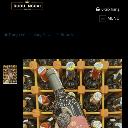
0
Giỏ hàng
MENU
Trang chủ
Vang Ý - Italia
Rượu Vang Mohair Vernice Sciascinoso