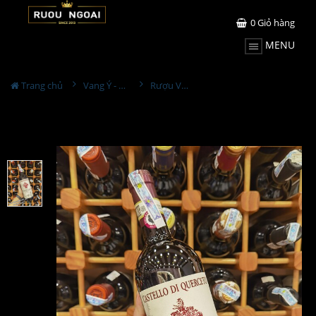
0
Giỏ hàng
MENU
Trang chủ
Vang Ý - Italia
Rượu Vang Castello di Querceto Chianti Classico