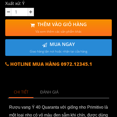
Xuất xứ: Ý
THÊM VÀO GIỎ HÀNG
Và xem thêm các sản phẩm khác
MUA NGAY
Giao hàng tận nơi hoặc nhận tại cửa hàng
HOTLINE MUA HÀNG 0972.12345.1
CHI TIẾT
ĐÁNH GIÁ
Rượu vang
Ý
40 Quaranta với giống nho Primitivo là
một loại nho có vỏ màu đen sẫm khi chín, được dùng