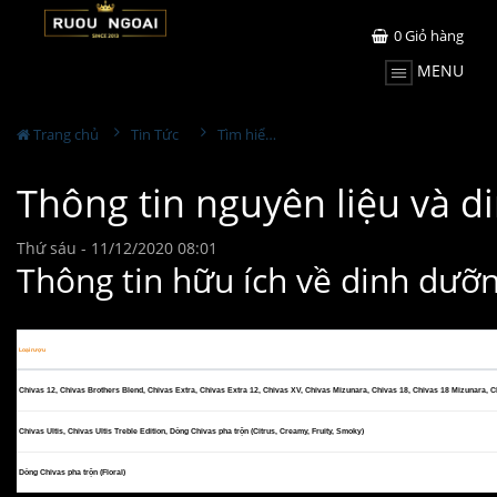
0
Giỏ hàng
MENU
Trang chủ
Tin Tức
Tìm hiểu về rượu
Thông tin nguyên liệu và d
Thứ sáu - 11/12/2020 08:01
Thông tin hữu ích về dinh dưỡn
Loại rượu
Chivas 12, Chivas Brothers Blend, Chivas Extra, Chivas Extra 12, Chivas XV, Chivas Mizunara, Chivas 18, Chivas 18 Mizunara, Ch
Chivas Ultis, Chivas Ultis Treble Edition, Dòng Chivas pha trộn (Citrus, Creamy, Fruity, Smoky)
Dòng Chivas pha trộn (Floral)