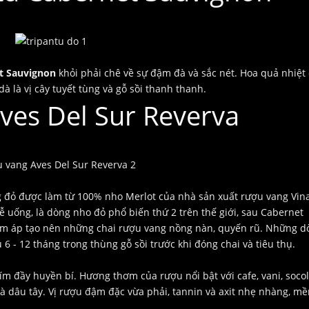
t Sauvignon
khỏi phải chê về sự đậm đà và sắc nét. Hoa quả nhiệt 
 là vị cây tuyết tùng và gỗ sồi thanh thanh.
ves Del Sur Reverva
g đỏ được làm từ 100% nho Merlot của nhà sản xuất rượu vang Vin
ễ uống, là dòng nho đỏ phổ biến thứ 2 trên thế giới, sau Cabernet
u ấm áp tạo nên những chai rượu vang nồng nàn, quyến rũ. Những 
 6 - 12 tháng trong thùng gỗ sồi trước khi đóng chai và tiêu thụ.
m đầy huyền bí. Hương thơm của rượu nổi bật với cafe, vani, soco
à dâu tây. Vị rượu đậm đặc vừa phải, tannin và axit nhẹ nhàng, m