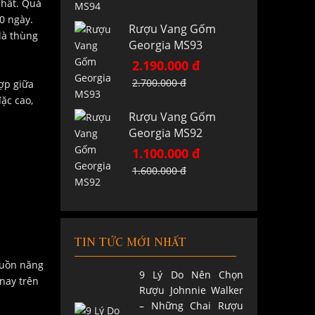
nhất. Quá
0 ngày.
Rượu Vang Gốm
là thùng
Georgia MS93
2.190.000 đ
2.700.000 đ
ợp giữa
ặc cao,
Rượu Vang Gốm
Georgia MS92
1.100.000 đ
1.600.000 đ
TIN TỨC MỚI NHẤT
guồn năng
9 Lý Do Nên Chọn
nay trên
Rượu Johnnie Walker
– Những Chai Rượu