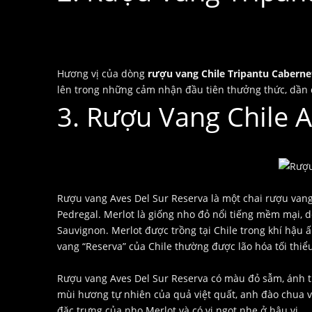
Hương vị của dòng
rượu vang Chile Tripantu Caberne
lên trong những cảm nhận đầu tiên thưởng thức, dần dà
3. Rượu Vang Chile A
Rượu vang Aves Del Sur Reserva là một chai rượu van
Pedregal. Merlot là giống nho đỏ nổi tiếng mềm mại, d
Sauvignon. Merlot được trồng tại Chile trong khí hậ
vang “Reserva” của Chile thường được lão hóa tối thiểu
Rượu vang Aves Del Sur Reserva có màu đỏ sẫm, ánh tí
mùi hương tự nhiên của quả việt quất, anh đào chua v
đặc trưng của nho Merlot và có vị ngọt nhẹ ở hậu vị.