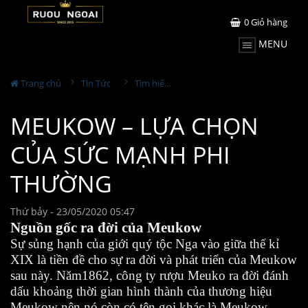
0
Giỏ hàng
MENU
Trang chủ
Tin Tức
Tìm hiểu về rượu
MEUKOW – LỰA CHỌN
CỦA SỨC MẠNH PHI
THƯỜNG
Thứ bảy - 23/05/2020 05:47
Nguồn gốc ra đời của Meukow
Sự sủng hạnh của giới quý tộc Nga vào giữa thế kỉ
XIX là tiền đề cho sự ra đời và phát triển của Meukow
sau này. Năm1862, công ty rượu Meuko ra đời đánh
dấu khoảng thời gian hình thành của thương hiệu
Meukow nên nó còn có tên gọi khác là Meukow