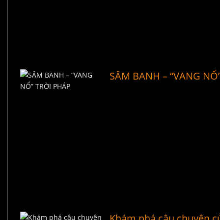
SÂM BANH – “VANG NỔ”
Khám phá câu chuyện c