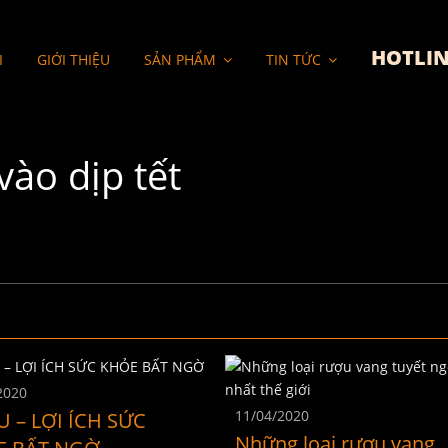
HOTLIN
I
GIỚI THIỆU
SẢN PHẨM
TIN TỨC
vào dịp tết
2020
11/04/2020
 – LỢI ÍCH SỨC
Những loại rượu vang