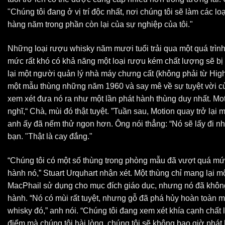
"Chúng tôi đang ở vị trí độc nhất, nơi chúng tôi sẽ làm các l
hàng năm trong phần còn lại của sự nghiệp của tôi."
Những loại rượu whisky năm mươi tuổi trải qua một quá trìn
mức rất khó có khả năng một loại rượu kém chất lượng sẽ bị
lại một người quản lý nhà máy chưng cất (không phải từ High
một mẫu thùng những năm 1960 và say mê về sự tuyệt vời c
xem xét đưa nó ra như một lần phát hành thùng duy nhất. Moti
nghĩ,“ Chà, mùi đó thật tuyệt. ”Tuần sau, Motion quay trở lại
anh ấy đã nếm thử ngon hơn. Ông nói thẳng: “Nó sẽ lấy đi 
bạn. "Thật là cay đắng."
“Chúng tôi có một số thùng trong phòng mẫu đã vượt quá mức 
hành nó,” Stuart Urquhart nhận xét. Một thùng chỉ mang lại 
MacPhail sử dụng cho mục đích giáo dục, nhưng nó đã khôn
hành. “Nó có mùi rất tuyệt, nhưng gỗ đã phá hủy hoàn toàn m
whisky đó,” anh nói. “Chúng tôi đang xem xét khía cạnh chất
điểm mà chúng tôi hài lòng, chúng tôi sẽ không bao giờ phát