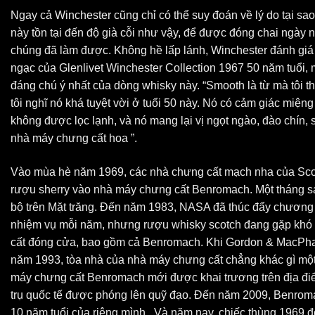
Ngay cả Winchester cũng chỉ có thể suy đoán về lý do tại sa
này tồn tại đến độ già cỗi như vậy, để được đóng chai ngày n
chúng đã làm được. Không hề lấp lánh, Winchester đánh giá
ngạc của Glenlivet Winchester Collection 1967 50 năm tuổi,
đáng chú ý nhất của dòng whisky này. “Smooth là từ mà tôi
tôi nghĩ nó khá tuyệt vời ở tuổi 50 này. Nó có cảm giác miệng
không được lọc lạnh, và nó mang lại vị ngọt ngào, đào chín, 
nhà máy chưng cất hoa ”.
Vào mùa hè năm 1969, các nhà chưng cất mạch nha của Sco
rượu sherry vào nhà máy chưng cất Benromach. Một tháng sau
bộ trên Mặt trăng. Đến năm 1983, NASA đã thúc đẩy chương tr
nhiệm vụ mỗi năm, nhưng rượu whisky scotch đang gặp khó
cất đóng cửa, bao gồm cả Benromach. Khi Gordon & MacPhail
năm 1993, tòa nhà của nhà máy chưng cất chẳng khác gì mộ
máy chưng cất Benromach mới được khai trương trên địa điể
trụ quốc tế được phóng lên quỹ đạo. Đến năm 2009, Benroma
10 năm tuổi của riêng mình . Và năm nay, chiếc thùng 1969 đó