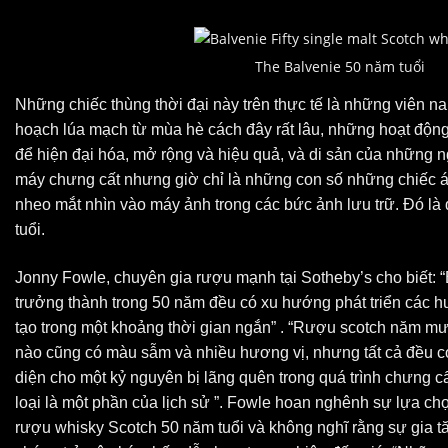
The Balvenie 50 năm tuổi
Những chiếc thùng thời đại này trên thực tế là những viên na
hoạch lúa mạch từ mùa hè cách đây rất lâu, những hoạt động 
để hiện đại hóa, mở rộng và hiệu quả, và di sản của những n
máy chưng cất nhưng giờ chỉ là những con số những chiếc 
nheo mắt nhìn vào máy ảnh trong các bức ảnh lưu trữ. Đó là 
tuổi.
Jonny Fowle, chuyên gia rượu mạnh tại Sotheby’s cho biết: “
trưởng thành trong 50 năm đều có xu hướng phát triển các hư
tạo trong một khoảng thời gian ngắn” . “Rượu scotch năm mươ
nào cũng có màu sẫm và nhiều hương vị, nhưng tất cả đều có
diện cho một kỷ nguyên bị lãng quên trong quá trình chưng c
loại là một phần của lịch sử ”. Fowle hoan nghênh sự lựa ch
rượu whisky Scotch 50 năm tuổi và không nghĩ rằng sự gia 