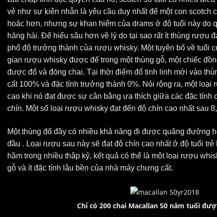
vẻ như sự kiên nhẫn là yêu cầu duy nhất để một con scotch có
hoặc hơn, nhưng sự khan hiếm của drams ở độ tuổi này do q
hăng hái. Để hiểu sâu hơn về lý do tại sao rất ít thùng rượu
phổ độ trưởng thành của rượu whisky. Một tuyên bố về tuổi 
gian rượu whisky được để trong một thùng gỗ, một chiếc đồ
được đổ và đóng chai. Tại thời điểm đổ tinh linh mới vào thùn
cất 100% và đặc tính trưởng thành 0%. Nói rộng ra, một loại
cao khi nó đạt được sự cân bằng ưa thích giữa các đặc tính 
chín. Một số loại rượu whisky đạt đến độ chín cao nhất sau 8
Một thùng đổ đầy có nhiều khả năng đi được quãng đường 
đầu . Loại rượu sau này sẽ đạt độ chín cao nhất ở độ tuổi tr
hầm trong nhiều thập kỷ, kết quả có thể là một loại rượu whi
gỗ và ít đặc tính lâu bền của nhà máy chưng cất.
Chỉ có 200 chai Macallan 50 năm tuổi đượ