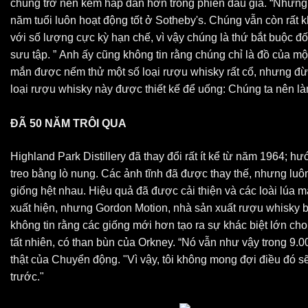
chúng trở nên kém hấp dẫn hơn trong phiên đấu giá. “Nhữn
năm tuổi luôn hoạt động tốt ở Sotheby's. Chúng vẫn còn rất
với số lượng cực kỳ hạn chế, vì vậy chúng là thứ bắt buộc 
sưu tập. ” Anh ấy cũng không tin rằng chúng chỉ là đồ của mộ
mắn được nếm thử một số loại rượu whisky rất cổ, nhưng đ
loại rượu whisky này được thiết kế để uống: Chúng ta nên là
ĐÃ 50 NĂM TRÔI QUA
Highland Park Distillery đã thay đổi rất ít kể từ năm 1964;
treo bằng lò nung. Các ảnh tĩnh đã được thay thế, nhưng luô
giống hệt nhau. Hiệu quả đã được cải thiện và các loài lúa 
xuất hiện, nhưng Gordon Motion, nhà sản xuất rượu whisky b
không tin rằng các giống mới hơn tạo ra sự khác biệt lớn cho 
tất nhiên, có than bùn của Orkney. “Nó vẫn như vậy trong 9.
thật của Chuyển động. "Vì vậy, tôi không mong đợi điều đó sẽ 
trước."