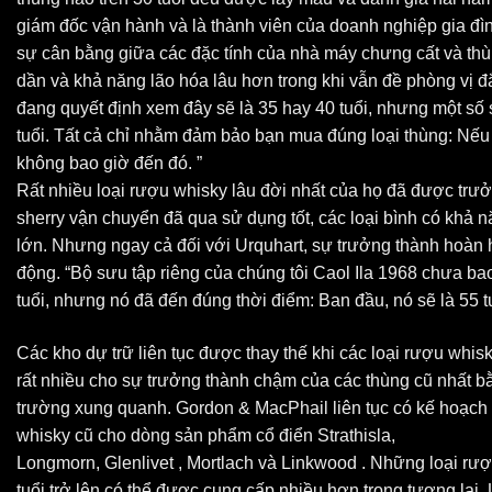
giám đốc vận hành và là thành viên của doanh nghiệp gia đìn
sự cân bằng giữa các đặc tính của nhà máy chưng cất và th
dần và khả năng lão hóa lâu hơn trong khi vẫn đề phòng vị đ
đang quyết định xem đây sẽ là 35 hay 40 tuổi, nhưng một số 
tuổi. Tất cả chỉ nhằm đảm bảo bạn mua đúng loại thùng: Nếu
không bao giờ đến đó. ”
Rất nhiều loại rượu whisky lâu đời nhất của họ đã được trưở
sherry vận chuyển đã qua sử dụng tốt, các loại bình có khả nă
lớn. Nhưng ngay cả đối với Urquhart, sự trưởng thành hoàn h
động. “Bộ sưu tập riêng của chúng tôi Caol Ila 1968 chưa ba
tuổi, nhưng nó đã đến đúng thời điểm: Ban đầu, nó sẽ là 55 tu
Các kho dự trữ liên tục được thay thế khi các loại rượu whis
rất nhiều cho sự trưởng thành chậm của các thùng cũ nhất bằ
trường xung quanh. Gordon & MacPhail liên tục có kế hoạch 
whisky cũ cho dòng sản phẩm cổ điển Strathisla,
Longmorn, Glenlivet , Mortlach và Linkwood . Những loại rượ
tuổi trở lên có thể được cung cấp nhiều hơn trong tương lai.