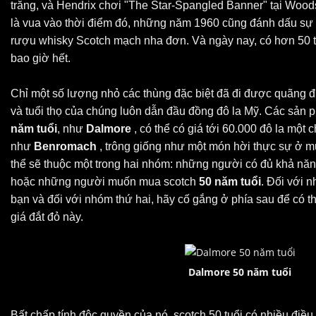
trăng, và Hendrix chơi "The Star-Spangled Banner" tại Wood
là vua vào thời điểm đó, những năm 1960 cũng đánh dấu sự
rượu whisky Scotch mạch nha đơn. Và ngày nay, có hơn 50 t
bao giờ hết.
Chỉ một số lượng nhỏ các thùng đặc biệt đã đi được quãng 
và tuổi thọ của chúng luôn dẫn đầu đồng đô la Mỹ. Các sản 
năm tuổi
, như
Dalmore
, có thể có giá tới 60.000 đô la một
như
Benromach
, trông giống như một món hời thực sự ở m
thể sẽ thuộc một trong hai nhóm: những người có đủ khả năn
hoặc những người muốn mua scotch
50 năm tuổi
. Đối với 
bạn và đối với nhóm thứ hai, hãy cố gắng ở phía sau để có 
giá đắt đỏ này.
Dalmore 50 năm tuổi
Bất chấp tính độc quyền của nó, scotch 50 tuổi có nhiều điều