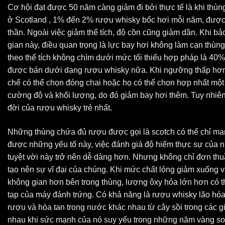
Cơ hội đạt được 50 năm càng giảm đi bởi thực tế là khi thùn
ở Scotland , 1% đến 2% rượu whisky bốc hơi mỗi năm, được 
thần. Ngoài việc giảm thể tích, độ cồn cũng giảm dần. Khi b
gian này, điều quan trọng là lực bay hơi không làm cạn thù
theo thể tích không chìm dưới mức tối thiểu hợp pháp là 40%
được bán dưới dạng rượu whisky nữa. Khi ngưỡng thấp hơn t
chế có thể chọn đóng chai hoặc họ có thể chọn hợp nhất một 
cường độ và khối lượng, do đó giảm bay hơi thêm. Tuy nhiên
đời của rượu whisky trẻ nhất.
Những thùng chứa đủ rượu được gọi là scotch có thể chỉ mang
được những yếu tố này, việc đánh giá độ hiếm thực sự của 
tuyệt vời này trở nên dễ dàng hơn. Nhưng không chỉ đơn th
tạo nên sự vĩ đại của chúng. Khi mức chất lỏng giảm xuống v
không gian hơn bên trong thùng, lượng ôxy hóa lớn hơn có t
tạp của máy đánh trứng. Có khả năng là rượu whisky lão hóa 
rượu và hòa tan trong nước khác nhau từ cây sồi trong các g
nhau khi sức mạnh của nó suy yếu trong những năm vàng so