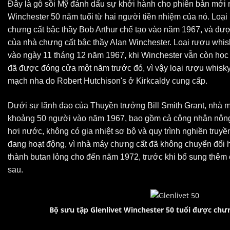
Đây
là gỗ sồi Mỹ đánh dấu sự khởi hành cho phiên bản mới n
Winchester 50 năm tuổi
từ hai người tiền nhiệm của nó. Loạ
chưng cất bậc thầy Bob Arthur chế tạo vào năm 1967, và đư
của nhà chưng cất bậc thầy Alan Winchester. Loại rượu whis
vào ngày 11 tháng 12 năm 1967, khi Winchester vẫn còn học 
đã được đóng cửa một năm trước đó, vì vậy loại rượu whisk
mạch nha do Robert Hutchison's ở Kirkcaldy cung cấp.
Dưới sự lãnh đạo của Thuyền trưởng Bill Smith Grant, nhà 
khoảng 50 người vào năm 1967, bao gồm cả công nhân nông t
hơi nước, không có gia nhiệt sơ bộ và quy trình nghiền truyề
đang hoạt động, vì nhà máy chưng cất đã không chuyển đổi h
thành butan lỏng cho đến năm 1972, trước khi bổ sung thêm 
sau.
Bộ sưu tập Glenlivet Winchester 50 tuổi được chư