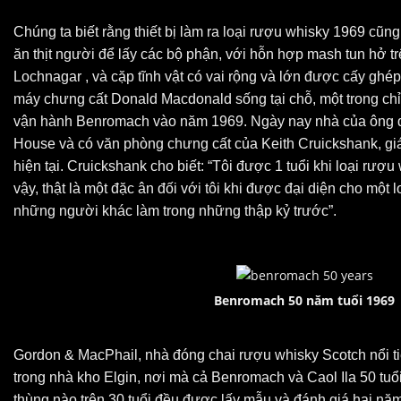
Chúng ta biết rằng thiết bị làm ra loại rượu whisky 1969 cũng đ
ăn thịt người để lấy các bộ phận, với hỗn hợp mash tun hở 
Lochnagar , và cặp tĩnh vật có vai rộng và lớn được cấy ghé
máy chưng cất Donald Macdonald sống tại chỗ, một trong ch
vận hành Benromach vào năm 1969. Ngày nay nhà của ông 
House và có văn phòng chưng cất của Keith Cruickshank, g
hiện tại. Cruickshank cho biết: “Tôi được 1 tuổi khi loại rượ
vậy, thật là một đặc ân đối với tôi khi được đại diện cho một
những người khác làm trong những thập kỷ trước”.
Benromach 50 năm tuổi 1969
Gordon & MacPhail,
nhà đóng chai rượu whisky Scotch nổi t
trong nhà kho Elgin, nơi mà cả Benromach và Caol Ila 50 tuổ
thùng nào trên 30 tuổi đều được lấy mẫu và đánh giá hai năm