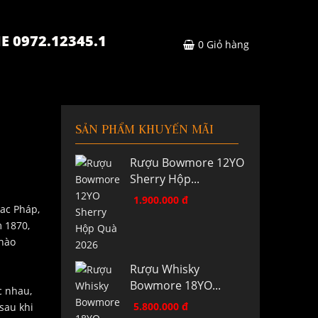
E 0972.12345.1
0
Giỏ hàng
SẢN PHẨM KHUYẾN MÃI
Rượu Bowmore 12YO
Sherry Hộp...
1.900.000 đ
ac Pháp,
 1870,
 hào
Rượu Whisky
Bowmore 18YO...
c nhau,
5.800.000 đ
sau khi