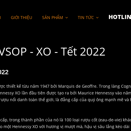
HOTLIN
I
GIỚI THIỆU
SẢN PHẨM
TIN TỨC
VSOP - XO - Tết 2022
022
c thiết kế từu năm 1947 bởi Marquis de Geoffre. Trong làng Cogn
ennessy XO lần đầu tiên được tạo ra bởi Maurice Hennessy vào năm
rượu nổi danh toàn thế giới, là đẵng cấp của quý ông mạnh mẽ và
p, trong thành phần của nó là 100 loại rượu cốt (eau-de-vie) khá
o một Hennessy XO với hương vị mượt mà, hậu vị sâu lắng kéo dài 