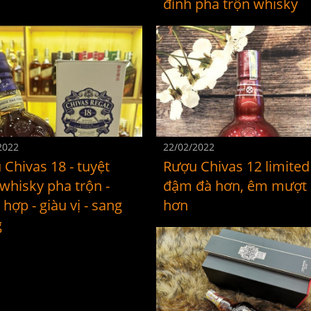
đỉnh pha trộn whisky
2022
22/02/2022
Chivas 18 - tuyệt
Rượu Chivas 12 limited
whisky pha trộn -
đậm đà hơn, êm mượt
hợp - giàu vị - sang
hơn
g