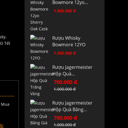
Bowmore 12yo...
1.800.000 đ
sky,
Rượu Whisky
XO Tết
Bowmore 12YO
1.500.000 đ
Rượu Jagermeister
Hộp Quà...
700.000 đ
1.000.000 đ
Rượu Jagermeister
Hộp Quà Băng...
700.000 đ
1.000.000 đ
ãi