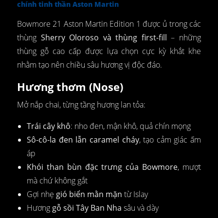
chính tinh thần Aston Martin
Bowmore 21 Aston Martin Edition 1 được ủ trong các
thùng
Sherry Oloroso và thùng first-fill
– những
thùng gỗ cao cấp được lựa chọn cực kỳ khắt khe
nhằm tạo nên chiều sâu hương vị độc đáo.
Hương thơm (Nose)
Mở nắp chai, từng tầng hương lan tỏa:
Trái cây khô
: nho đen, mận khô, quả chín mọng
Sô-cô-la đen lẫn caramel cháy
, tạo cảm giác ấm
áp
Khói than bùn đặc trưng của Bowmore
, mượt
mà chứ không gắt
Gợi nhẹ
gió biển mằn mặn
từ Islay
Hương
gỗ sồi Tây Ban Nha
sâu và dày