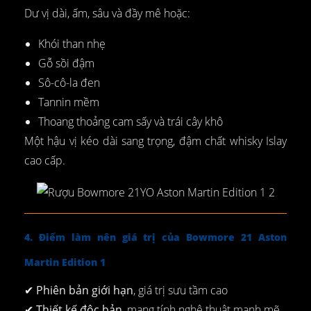
Dư vị dài, ấm, sâu và đầy mê hoặc:
Khói than nhẹ
Gỗ sồi đậm
Sô-cô-la đen
Tannin mềm
Thoang thoảng cam sấy và trái cây khô
Một hậu vị kéo dài sang trọng, đậm chất whisky Islay
cao cấp.
4. Điểm làm nên giá trị của Bowmore 21 Aston
Martin Edition 1
✔
Phiên bản giới hạn
, giá trị sưu tầm cao
✔
Thiết kế độc bản
, mang tính nghệ thuật mạnh mẽ