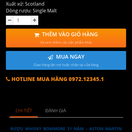
Xuất xứ: Scotland
Dòng rượu: Single Malt
THÊM VÀO GIỎ HÀNG
Và xem thêm các sản phẩm khác
MUA NGAY
Giao hàng tận nơi hoặc nhận tại cửa hàng
HOTLINE MUA HÀNG 0972.12345.1
CHI TIẾT
ĐÁNH GIÁ
RƯỢU WHISKY BOWMORE 21 NĂM – ASTON MARTIN