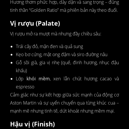
Hương thơm phức hợp, dày dặn và sang trọng – đúng
tinh thần “Golden Ratio” mà phiên bản này theo đuổi.
Vị rượu (Palate)
Vị rượu mở ra mượt mà nhưng đầy chiều sâu:
Trái cây đỏ, mận đen và quả sung
Kẹo bơ cứng, mật ong đậm và siro đường nâu
Gỗ sồi già, gia vị nhẹ (quế, đinh hương, nhục đậu
khấu)
Lớp
khói mềm
, xen lẫn chút hương cacao và
espresso
Cảm giác như sự kết hợp giữa sức mạnh của động cơ
Aston Martin và sự uyển chuyển qua từng khúc cua –
mạnh mẽ nhưng tinh tế, dứt khoát nhưng mềm mại.
Hậu vị (Finish)