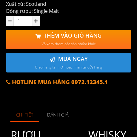
Xuất xứ: Scotland
Dòng rượu: Single Malt
THÊM VÀO GIỎ HÀNG
Và xem thêm các sản phẩm khác
MUA NGAY
Giao hàng tận nơi hoặc nhận tại cửa hàng
HOTLINE MUA HÀNG 0972.12345.1
CHI TIẾT
ĐÁNH GIÁ
RƯỢU WHISKY