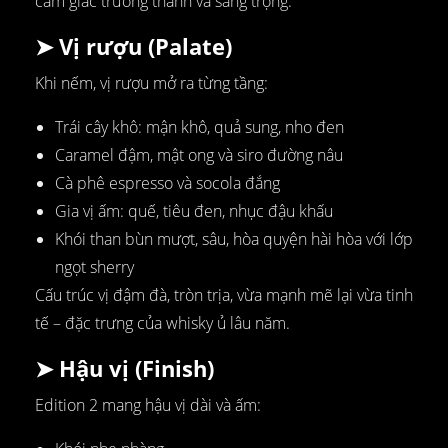
cảm giác trưởng thành và sang trọng.
➤ Vị rượu (Palate)
Khi nếm, vị rượu mở ra từng tầng:
Trái cây khô: mận khô, quả sung, nho đen
Caramel đậm, mật ong và siro đường nâu
Cà phê espresso và socola đắng
Gia vị ấm: quế, tiêu đen, nhục đậu khấu
Khói than bùn mượt, sâu, hòa quyện hài hòa với lớp
ngọt sherry
Cấu trúc vị đậm đà, tròn trịa, vừa mạnh mẽ lại vừa tinh
tế – đặc trưng của whisky ủ lâu năm.
➤ Hậu vị (Finish)
Edition 2 mang hậu vị dài và ấm: