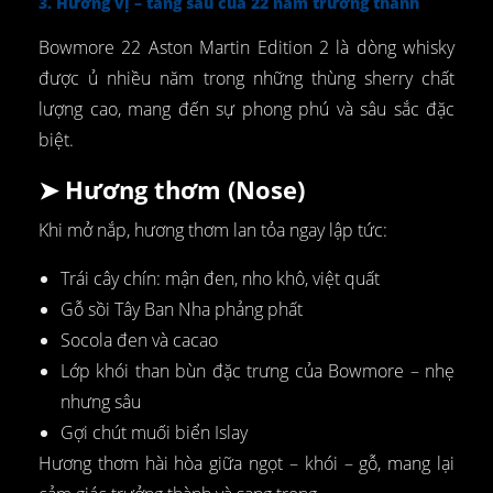
3. Hương vị – tầng sâu của 22 năm trưởng thành
Bowmore 22 Aston Martin Edition 2 là dòng whisky
được ủ nhiều năm trong những thùng sherry chất
lượng cao, mang đến sự phong phú và sâu sắc đặc
biệt.
➤ Hương thơm (Nose)
Khi mở nắp, hương thơm lan tỏa ngay lập tức:
Trái cây chín: mận đen, nho khô, việt quất
Gỗ sồi Tây Ban Nha phảng phất
Socola đen và cacao
Lớp khói than bùn đặc trưng của Bowmore – nhẹ
nhưng sâu
Gợi chút muối biển Islay
Hương thơm hài hòa giữa ngọt – khói – gỗ, mang lại