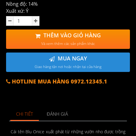
Nồng độ: 14%
Xuất xứ: Ý
THÊM VÀO GIỎ HÀNG
Và xem thêm các sản phẩm khác
MUA NGAY
Giao hàng tận nơi hoặc nhận tại cửa hàng
HOTLINE MUA HÀNG 0972.12345.1
CHI TIẾT
ĐÁNH GIÁ
Cái tên Blu Onice xuất phát từ những vườn nho được trồng