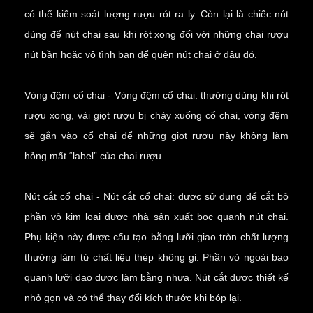
có thể kiểm soát lượng rượu rót ra ly. Còn lại là chiếc nút
dùng để nút chai sau khi rót xong đối với những chai rượu
nút bần hoặc vô tình bạn để quên nút chai ở đâu đó.
Vòng đệm cổ chai - Vòng đệm cổ chai: thường dùng khi rót
rượu xong, vài giọt rượu bị chảy xuống cổ chai, vòng đệm
sẽ gắn vào cổ chai để những giọt rượu này không làm
hỏng mất “label” của chai rượu.
Nút cắt cổ chai - Nút cắt cổ chai: được sử dụng để cắt bỏ
phần vỏ kim loại được nhà sản xuất bọc quanh nút chai.
Phụ kiện này được cấu tạo bằng lưỡi giao tròn chất lượng
thường làm từ chất liệu thép không gỉ. Phần vỏ ngoài bao
quanh lưỡi dao được làm bằng nhựa. Nút cắt được thiết kế
nhỏ gọn và có thể thay đổi kích thước khi bóp lại.