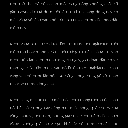
trên một bãi đá bên cạnh một hang động khoáng chất cũ
gần Gesualdo. Đá được bồi lên từ chính hang động này có
màu vàng với ánh xanh nổi bật. Blu Onice được đặt theo đặc
điểm này.
Rượu vang Blu Onice được làm từ 100% nho Aglianico. Thời
điểm thu hoạch nho là vào cuối tháng 10, đầu tháng 11. Nho
được ướp lạnh, lên men trong 20 ngày, giai đoạn đầu có sự
tham gia của nấm men, sau đó là lên men malolactic. Rượu
vang sau đó được lão hóa 14 tháng trong thùng gỗ sồi Pháp
trước khi được đóng chai.
Rượu vang Blu Onice có màu đỏ tươi. Hương thơm của rượu
nổi bật với hương cay cùng mùi quả mọng, quả cherry của
vùng Taurasi, nho đen, hương gia vị. Vị rượu đậm đà, tannin
và axit không quá cao, vị ngọt khá sắc nét. Rượu có cấu trúc