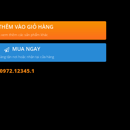
THÊM VÀO GIỎ HÀNG
 xem thêm các sản phẩm khác
MUA NGAY
àng tận nơi hoặc nhận tại cửa hàng
972.12345.1