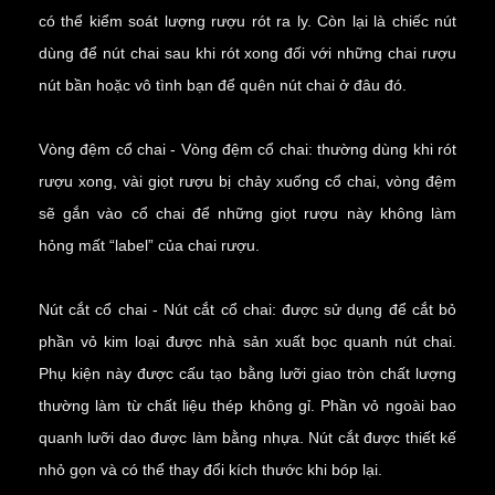
có thể kiểm soát lượng rượu rót ra ly. Còn lại là chiếc nút
dùng để nút chai sau khi rót xong đối với những chai rượu
nút bần hoặc vô tình bạn để quên nút chai ở đâu đó.
Vòng đệm cổ chai - Vòng đệm cổ chai: thường dùng khi rót
rượu xong, vài giọt rượu bị chảy xuống cổ chai, vòng đệm
sẽ gắn vào cổ chai để những giọt rượu này không làm
hỏng mất “label” của chai rượu.
Nút cắt cổ chai - Nút cắt cổ chai: được sử dụng để cắt bỏ
phần vỏ kim loại được nhà sản xuất bọc quanh nút chai.
Phụ kiện này được cấu tạo bằng lưỡi giao tròn chất lượng
thường làm từ chất liệu thép không gỉ. Phần vỏ ngoài bao
quanh lưỡi dao được làm bằng nhựa. Nút cắt được thiết kế
nhỏ gọn và có thể thay đổi kích thước khi bóp lại.