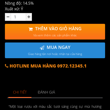
Nồng độ: 14.5%
Xuất xứ: Ý
THÊM VÀO GIỎ HÀNG
Và xem thêm các sản phẩm khác
MUA NGAY
Giao hàng tận nơi hoặc nhận tại cửa hàng
HOTLINE MUA HÀNG 0972.12345.1
CHI TIẾT
ĐÁNH GIÁ
"Một loại rượu với màu sắc tươi sáng cùng sự mùi hương