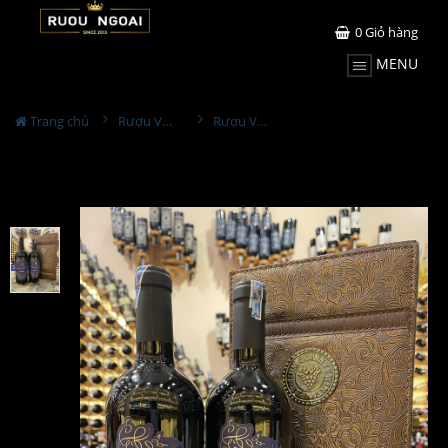
0
Giỏ hàng
MENU
Trang chủ
Rượu Vang Hộp Quà
Rượu Vang Flapper Gire Vernice Piedirosso Hộp Da Đôi