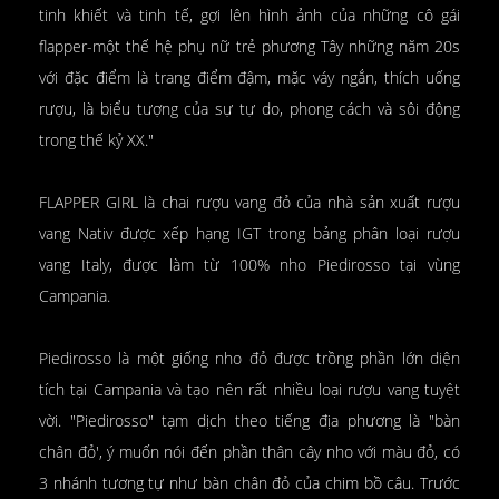
tinh khiết và tinh tế, gợi lên hình ảnh của những cô gái
flapper-một thế hệ phụ nữ trẻ phương Tây những năm 20s
với đặc điểm là trang điểm đậm, mặc váy ngắn, thích uống
rượu, là biểu tượng của sự tự do, phong cách và sôi động
trong thế kỷ XX."
FLAPPER GIRL là chai rượu vang đỏ của nhà sản xuất rượu
vang Nativ được xếp hạng IGT trong bảng phân loại rượu
vang Italy, được làm từ 100% nho Piedirosso tại vùng
Campania.
Piedirosso là một giống nho đỏ được trồng phần lớn diện
tích tại Campania và tạo nên rất nhiều loại rượu vang tuyệt
vời. "Piedirosso" tạm dịch theo tiếng địa phương là "bàn
chân đỏ', ý muốn nói đến phần thân cây nho với màu đỏ, có
3 nhánh tương tự như bàn chân đỏ của chim bồ câu. Trước