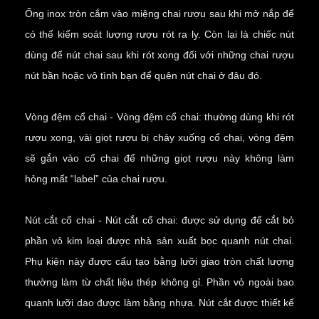
Ống inox tròn cắm vào miệng chai rượu sau khi mở nắp để
có thể kiểm soát lượng rượu rót ra ly. Còn lại là chiếc nút
dùng để nút chai sau khi rót xong đối với những chai rượu
nút bần hoặc vô tình bạn để quên nút chai ở đâu đó.
Vòng đệm cổ chai - Vòng đệm cổ chai: thường dùng khi rót
rượu xong, vài giọt rượu bị chảy xuống cổ chai, vòng đệm
sẽ gắn vào cổ chai để những giọt rượu này không làm
hỏng mất “label” của chai rượu.
Nút cắt cổ chai - Nút cắt cổ chai: được sử dụng để cắt bỏ
phần vỏ kim loại được nhà sản xuất bọc quanh nút chai.
Phụ kiện này được cấu tạo bằng lưỡi giao tròn chất lượng
thường làm từ chất liệu thép không gỉ. Phần vỏ ngoài bao
quanh lưỡi dao được làm bằng nhựa. Nút cắt được thiết kế