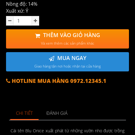
Nồng độ: 14%
Xuất xứ: Ý
THÊM VÀO GIỎ HÀNG
Và xem thêm các sản phẩm khác
MUA NGAY
Giao hàng tận nơi hoặc nhận tại cửa hàng
HOTLINE MUA HÀNG 0972.12345.1
CHI TIẾT
ĐÁNH GIÁ
Cái tên Blu Onice xuất phát từ những vườn nho được trồng