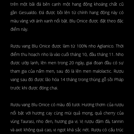
trên một bãi đá bên cạnh một hang động khoáng chất cũ
gần Gesualdo. Đá được bồi lên từ chính hang động này có
màu vàng với ánh xanh nổi bật. Blu Onice được đặt theo đặc
điểm này.
Rượu vang Blu Onice được làm từ 100% nho Aglianico. Thời
điểm thu hoạch nho là vào cuối tháng 10, đầu tháng 11. Nho
được ướp lạnh, lên men trong 20 ngày, giai đoạn đầu có sự
tham gia của nấm men, sau đó là lên men malolactic. Rượu
vang sau đó được lão hóa 14 tháng trong thùng gỗ sồi Pháp
trước khi được đóng chai.
Rượu vang Blu Onice có màu đỏ tươi. Hương thơm của rượu
nổi bật với hương cay cùng mùi quả mọng, quả cherry của
vùng Taurasi, nho đen, hương gia vị. Vị rượu đậm đà, tannin
và axit không quá cao, vị ngọt khá sắc nét. Rượu có cấu trúc