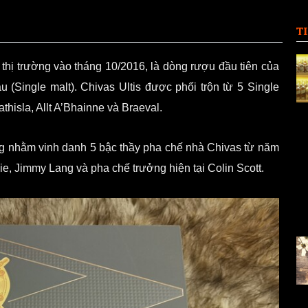
T
thị trường vào tháng 10/2016, là dòng rượu đầu tiên của
 (Single malt). Chivas Ultis được phối trộn từ 5 Single
hisla, Allt A’Bhainne và Braeval.
ọng nhằm vinh danh 5 bậc thầy pha chế nhà Chivas từ năm
ie, Jimmy Lang và pha chế trưởng hiện tại Colin Scott.