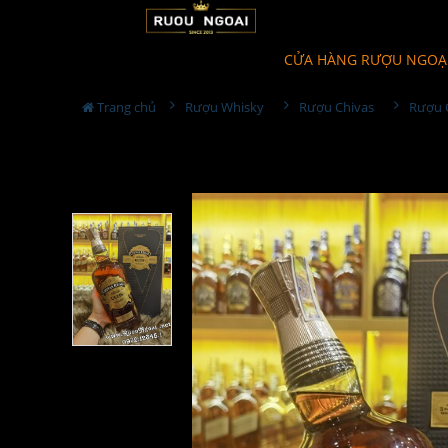
CỬA HÀNG RƯỢU NGOẠ
Trang chủ
Rượu Whisky
Rượu Chivas
Rượu C