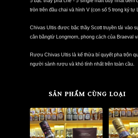
5 bậc thầy pha chế - 5 single malt duy nhất đem 
tròn trên đầu chai và hình V (con số 5 trong ký tự 
Chivas Ultis được bậc thầy Scott truyền tải vào s
cân bằngtừ Longmorn, phong cách của Braeval và v
Rượu Chivas Ultis là kế thừa bí quyết pha trộn 
người sành rượu và khó tính nhất trên toàn cầu.
SẢN PHẨM CÙNG LOẠI