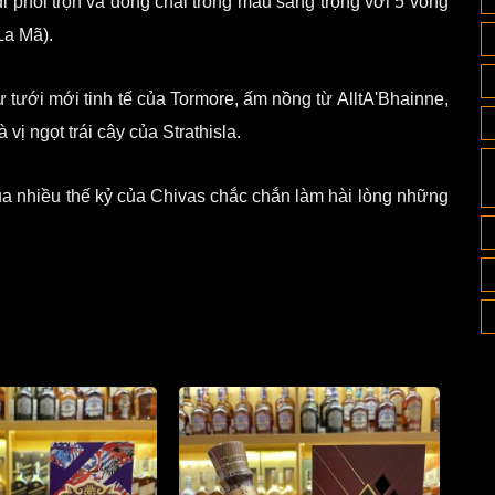
đi phối trộn và đóng chai trong mẫu sang trọng với 5 vòng
La Mã).
ự tưới mới tinh tế của Tormore, ấm nồng từ AlltA'Bhainne,
ị ngọt trái cây của Strathisla.
qua nhiều thế kỷ của Chivas chắc chắn làm hài lòng những