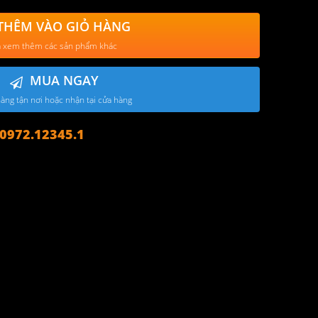
THÊM VÀO GIỎ HÀNG
 xem thêm các sản phẩm khác
MUA NGAY
àng tận nơi hoặc nhận tại cửa hàng
972.12345.1