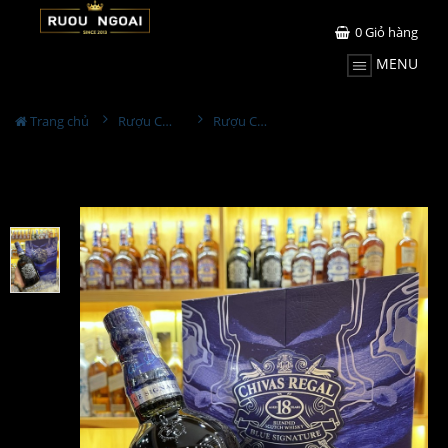
0
Giỏ hàng
MENU
Trang chủ
Rượu Chivas
Rượu Chivas 18 Blue Hộp Quà Tết 2022