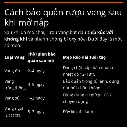
Cách bảo quản rượu vang sau
khi mở nắp
Sau khi đã mở chai, rượu vang bắt đầu
tiếp xúc với
không khí
và nhanh chóng bị oxy hóa. Dưới đây là một
số mẹo:
Thời gian bảo
Loại vang
Mẹo kéo dài tuổi thọ
quản sau mở
Đóng chặt nắp, bảo quản ở
Vang đỏ
2–4 ngày
nhiệt độ 12–18°C
Vang
Bảo quản trong tủ lạnh, dùng
3–5 ngày
trắng/hồng
nút hút chân không
Dùng dụng cụ giữ ga CO2
Vang sủi
1–2 ngày
chuyên dụng
Vang ngọt
5–7 ngày
Đậy kín, để lạnh
(Dessert)