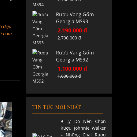
Rượu Vang Gốm
Georgia MS93
h điệu
2.190.000 đ
mẽ nam
2.700.000 đ
Rượu Vang Gốm
Georgia MS92
1.100.000 đ
1.600.000 đ
TIN TỨC MỚI NHẤT
9 Lý Do Nên Chọn
Rượu Johnnie Walker
– Những Chai Rượu