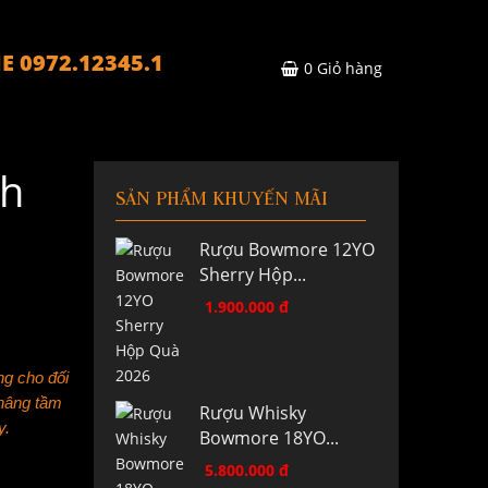
E 0972.12345.1
0
Giỏ hàng
nh
SẢN PHẨM KHUYẾN MÃI
Rượu Bowmore 12YO
Sherry Hộp...
1.900.000 đ
ng cho đối
 nâng tầm
Rượu Whisky
y.
Bowmore 18YO...
5.800.000 đ