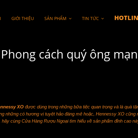
HOTLIN
I
GIỚI THIỆU
SẢN PHẨM
TIN TỨC
 Phong cách quý ông mạ
ennessy XO
được dùng trong những bữa tiệc quan trọng và là quà tặ
Không những có hương vị tuyệt hảo đáng mê hoặc, Hennessy XO cũng
ay, hãy cùng Cửa Hàng Rượu Ngoại tìm hiểu về sản phẩm đỉnh cao nà