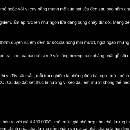
, mê hoặc với vị cay nồng mạnh mẽ của hạt tiêu đen sau bao năm ch
 nghiệm, ấm áp rực lên như ngọn lửa đang bùng cháy dữ dội. Mang đ
hơm quyến rũ, êm đềm từ socola nóng mịn mượt, ngọt ngào nhưng
 trái tim của bao kẻ si mê với tầng hương cuối phảng phất gỗ sồi c
 thi vị đầy sâu sắc, mỗi trải nghiệm là những điều bất ngờ, mới mẻ là
O. Cú đáp đất kết thúc là hương vị kéo dài, êm mượt không thể nào
n ra với giá 4.490.000đ - một mức giá phù hợp cho chất lượng tu
 chính gốc, chất lượng sản phẩm và giá cả phải chăng là hai điều 