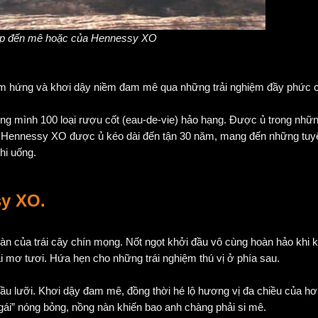
đẹp đến mê hoặc của Hennessy XO
 hứng và khơi dậy niềm đam mê qua những trải nghiệm đầy phức 
ng mình 100 loại rượu cốt (eau-de-vie) hảo hạng. Được ủ trong nhữ
ng Hennessy XO được ủ kéo dài đến tận 30 năm, mang đến những tu
hi uống.
sy XO.
àn của trái cây chín mọng. Nốt ngọt khởi đầu vô cùng hoàn hảo khi 
i mơ tươi. Hứa hẹn cho những trái nghiệm thú vị ở phía sau.
u lưỡi. Khơi dậy đam mê, đồng thời hé lộ hương vị đa chiều của hơ
ái” nóng bỏng, nồng nàn khiến bao anh chàng phải si mê.