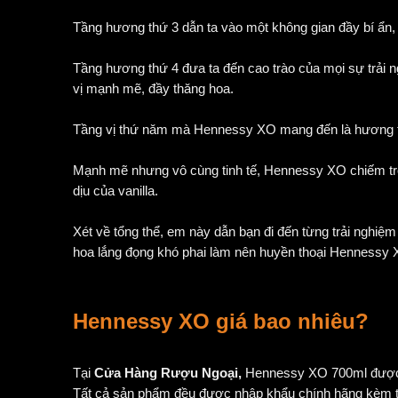
Tầng hương thứ 3 dẫn ta vào một không gian đầy bí ẩn
Tầng hương thứ 4 đưa ta đến cao trào của mọi sự trải
vị mạnh mẽ, đầy thăng hoa.
Tầng vị thứ năm mà Hennessy XO mang đến là hương t
Mạnh mẽ nhưng vô cùng tinh tế, Hennessy XO chiếm trọn
dịu của vanilla.
Xét về tổng thể, em này dẫn bạn đi đến từng trải nghiệm
hoa lắng đọng khó phai làm nên huyền thoại Hennessy X
Hennessy XO giá bao nhiêu?
Tại
Cửa Hàng Rượu Ngoại,
Hennessy XO 700ml được bá
Tất cả sản phẩm đều được nhập khẩu chính hãng kèm tem