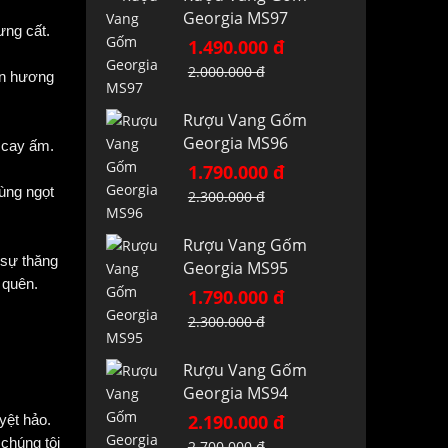
Georgia MS97
ưng cất.
1.490.000 đ
2.000.000 đ
ến hương
Rượu Vang Gốm
Georgia MS96
 cay ấm.
1.790.000 đ
ùng ngọt
2.300.000 đ
Rượu Vang Gốm
 sự thăng
Georgia MS95
 quên.
1.790.000 đ
2.300.000 đ
Rượu Vang Gốm
Georgia MS94
2.190.000 đ
yệt hảo.
chúng tôi
2.700.000 đ