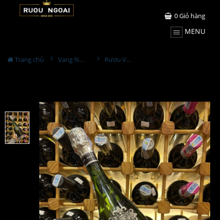
0
Giỏ hàng
MENU
Trang chủ
Vang Nổ / Champagne
Rượu Vang Sủi Segura Viudas Brut Reserva Heredad