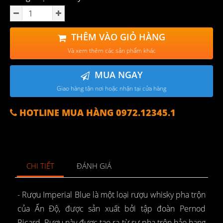
THÊM VÀO GIỎ HÀNG
Và xem thêm các sản phẩm khác
MUA NGAY
Giao hàng tận nơi hoặc nhận tại cửa hàng
HOTLINE MUA HÀNG 0972.12345.1
CHI TIẾT
ĐÁNH GIÁ
- Rượu Imperial Blue là một loại rượu whisky pha trộn
của Ấn Độ, được sản xuất bởi tập đoàn Pernod
Ricard. Rượu này được tạo ra từ sự pha trộn hảo hạng