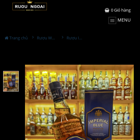
0
Giỏ hàng
MENU
Trang chủ
Rượu Whisky
Rượu Imperial Blue