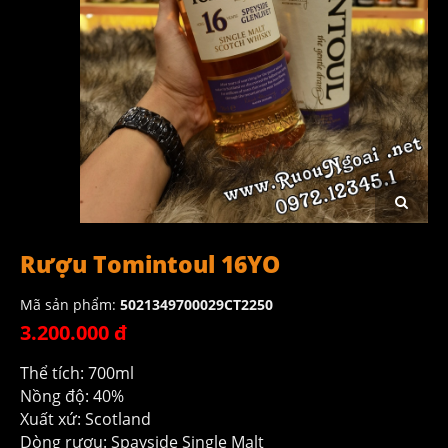
Rượu Tomintoul 16YO
Mã sản phẩm:
5021349700029CT2250
3.200.000 đ
Thể tích: 700ml
Nồng độ: 40%
Xuất xứ: Scotland
Dòng rượu: Spayside Single Malt