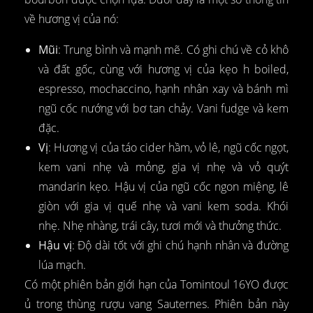
về hương vị của nó:
Mũi
: Trung bình và mạnh mẽ. Có ghi chú về cỏ khô
và đất gốc, cùng với hương vị của kẹo h boiled,
espresso, mochaccino, hạnh nhân xay và bánh mì
ngũ cốc nướng với bơ tan chảy. Vani fudge và kem
đặc.
Vị
: Hương vị của táo cider hầm, vỏ lê, ngũ cốc ngọt,
kem vani nhẹ và mỏng, gia vị nhẹ và vỏ quýt
mandarin kẹo. Hậu vị của ngũ cốc ngon miệng, lê
giòn với gia vị quế nhẹ và vani kem soda. Khói
nhẹ. Nhẹ nhàng, trái cây, tươi mới và thưởng thức.
Hậu vị
: Độ dài tốt với ghi chú hạnh nhân và đường
lúa mạch.
Có một phiên bản giới hạn của Tomintoul 16YO được
ủ trong thùng rượu vang Sauternes. Phiên bản này