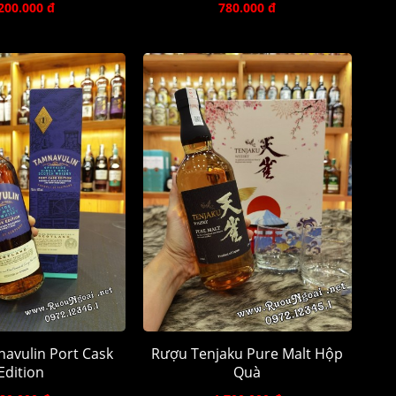
200.000 đ
780.000 đ
avulin Port Cask
Rượu Tenjaku Pure Malt Hộp
Edition
Quà