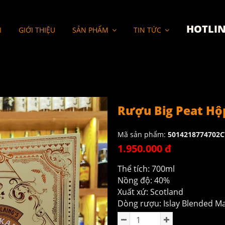
HOTLIN
I
GIỚI THIỆU
SẢN PHẨM
TIN TỨC
Rượu Big Peat Hộ
Mã sản phẩm:
5014218774702C
1.950.000 đ
Thể tích: 700ml
Nồng độ: 40%
Xuất xứ: Scotland
Dòng rượu: Islay Blended Ma