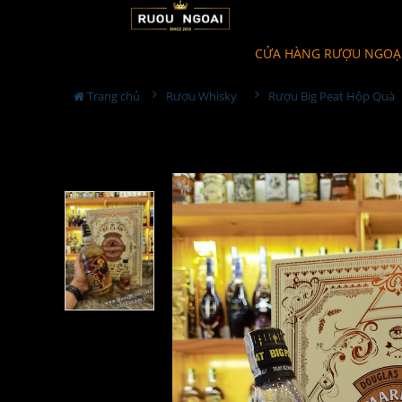
CỬA HÀNG RƯỢU NGOẠ
Trang chủ
Rượu Whisky
Rượu Big Peat Hộp Quà