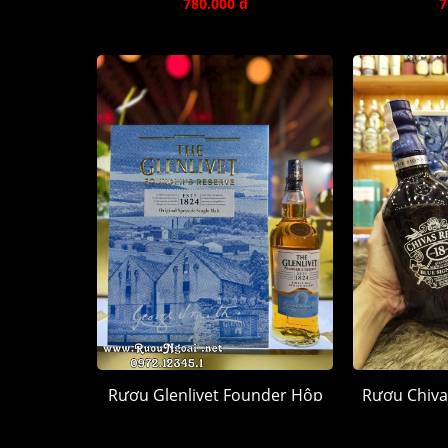
780.000 đ
7
Rượu Glenlivet Founder Hộp
Rượu Chiva
Quà 2026
Hộp
1.250.000 đ
1.