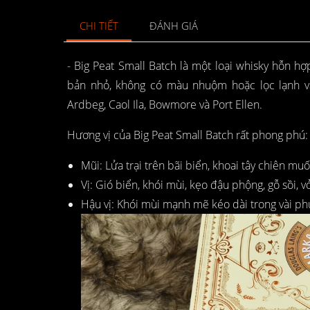
CHI TIẾT
ĐÁNH GIÁ
- Big Peat Small Batch là một loại whisky hỗn h
bản nhỏ, không có màu nhuộm hoặc lọc lạnh và
Ardbeg, Caol Ila, Bowmore và Port Ellen.
Hương vị của Big Peat Small Batch rất phong phú:
Mũi: Lửa trại trên bãi biển, khoai tây chiên mu
Vị: Gió biển, khói mùi, kẹo đậu phộng, gỗ sồi, 
Hậu vị: Khói mùi mạnh mẽ kéo dài trong vài phú