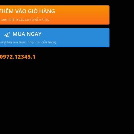
THÊM VÀO GIỎ HÀNG
 xem thêm các sản phẩm khác
MUA NGAY
àng tận nơi hoặc nhận tại cửa hàng
972.12345.1