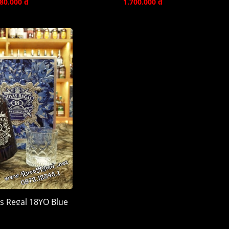
80.000 đ
1.700.000 đ
s Regal 18YO Blue
 Quà 2026
900.000 đ