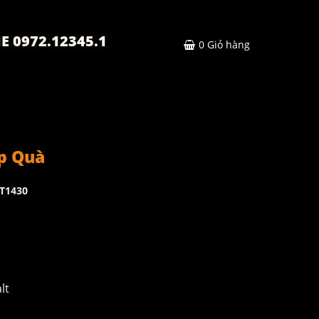
E 0972.12345.1
0
Giỏ hàng
p Quà
T1430
lt