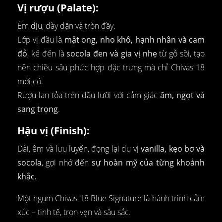
Vị rượu (Palate):
Êm dịu, dày dặn và tròn đầy.
Lớp vị đầu là
mật ong, nho khô, hạnh nhân và cam
đỏ
, kế đến là
socola đen và gia vị nhẹ
từ gỗ sồi, tạo
nên chiều sâu phức hợp đặc trưng mà chỉ Chivas 18
mới có.
Rượu lan tỏa trên đầu lưỡi với cảm giác
ấm, ngọt và
sang trọng
.
Hậu vị (Finish):
Dài, êm và lưu luyến, đọng lại dư vị
vanilla, kẹo bơ và
socola
, gợi nhớ đến
sự hoàn mỹ của từng khoảnh
khắc.
Một ngụm Chivas 18 Blue Signature là hành trình cảm
xúc – tinh tế, trọn vẹn và sâu sắc.