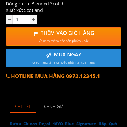
Dòng rượu: Blended Scotch
Xuất xứ: Scotland
THÊM VÀO GIỎ HÀNG
Và xem thêm các sản phẩm khác
MUA NGAY
Giao hàng tận nơi hoặc nhận tại cửa hàng
HOTLINE MUA HÀNG 0972.12345.1
CHI TIẾT
ĐÁNH GIÁ
Rượu Chivas Regal 18YO Blue Signature Hộp Quà