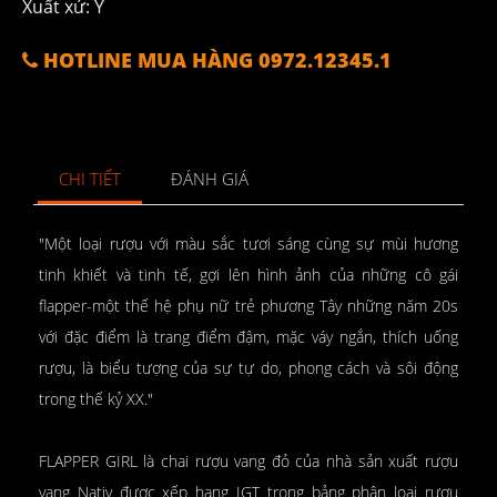
Xuất xứ: Ý
HOTLINE MUA HÀNG 0972.12345.1
CHI TIẾT
ĐÁNH GIÁ
"Một loại rượu với màu sắc tươi sáng cùng sự mùi hương
tinh khiết và tinh tế, gợi lên hình ảnh của những cô gái
flapper-một thế hệ phụ nữ trẻ phương Tây những năm 20s
với đặc điểm là trang điểm đậm, mặc váy ngắn, thích uống
rượu, là biểu tượng của sự tự do, phong cách và sôi động
trong thế kỷ XX."
FLAPPER GIRL là chai rượu vang đỏ của nhà sản xuất rượu
vang Nativ được xếp hạng IGT trong bảng phân loại rượu