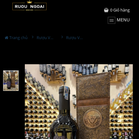
0
Giỏ hàng
MENU
Trang chủ
Rượu Vang
Rượu Vang Flapper Gire Vernice Piedirosso Hộp Da Đơn