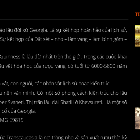
T
 lâu đời xứ Georgia. Là sự kết hợp hoàn hảo của lịch sử,
t. Sự kết hợp của Đất sét – nho – làm vang – làm bình gốm –
inness là lâu đời nhất trên thế giới. Trong các cuộc khai
dấu vết hóa học của rượu vang, có tuổi từ 6000-5800 năm
ật, con người, các nhân vật lịch sử hoặc kiến trúc.
u nền văn minh. Có một số phong cách kiến trúc cho lâu
r Svaneti. Thị trấn lâu đài Shatili ở Khevsureti… là một số
g cổ của Georgia.
 Transcaucasia là nơi trồng nho và sản xuất rượu thời kỳ