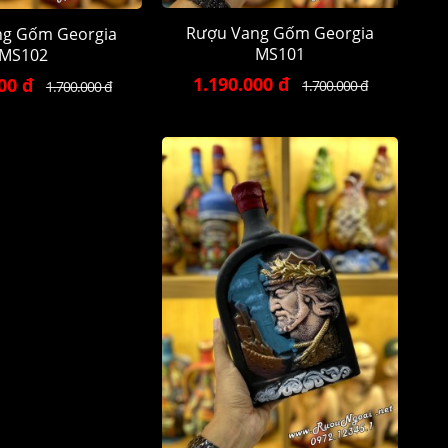
Rượu Vang Gốm Georgia
ng Gốm Georgia
MS101
MS102
1.190.000 đ
00 đ
1.700.000 đ
1.700.000 đ