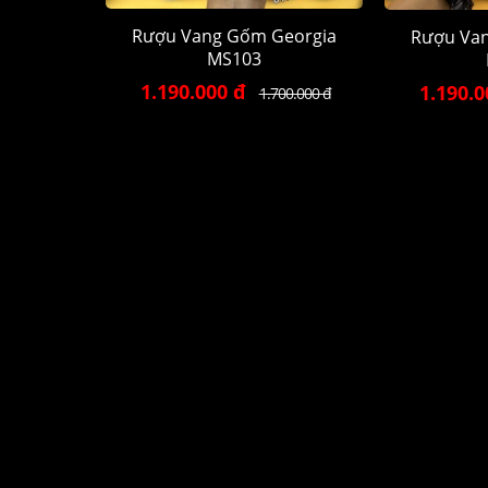
Rượu Vang Gốm Georgia
Rượu Va
MS103
1.190.000 đ
1.190.0
1.700.000 đ