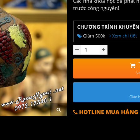
Các nhà khoa học đã phát h
trước công nguyên!
CHƯƠNG TRÌNH KHUYẾN
Giảm 500k
Xem chi tiết
Và
Giao h
HOTLINE MUA HÀNG 0