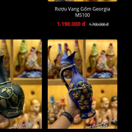
Rượu Vang Gốm Georgia
MS100
1.190.000 đ
1.700.000 đ