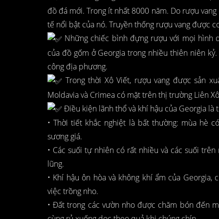
đồ đá mới. Trong ít nhất 8000 năm. Do rượu vang có
tế nổi bật của nó. Truyền thống rượu vang được coi
Những chiếc bình đựng rượu với mọi hình d
của đồ gốm ở Georgia trong nhiều thiên niên kỷ.
công địa phương.
Trong thời Xô Viết, rượu vang được sản xuấ
Moldavia và Crimea có mặt trên thị trường Liên X
Điều kiện lãnh thổ và khí hậu của Georgia là t
• Thời tiết khắc nghiệt là bất thường: mùa hè
sương giá.
• Các suối tự nhiên có rất nhiều và các suối trê
lũng.
• Khí hậu ôn hòa và không khí ẩm của Georgia, c
việc trồng nho.
• Đất trong các vườn nho được chăm bón đến m
cùng rủ xuống dọc theo quả khi chúng chín.