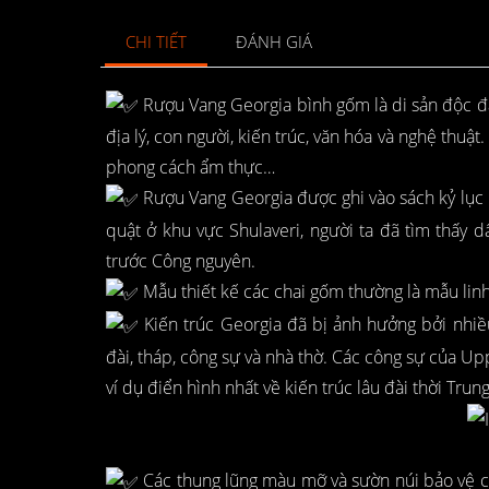
CHI TIẾT
ĐÁNH GIÁ
Rượu Vang Georgia bình gốm là di sản độc đáo
địa lý, con người, kiến trúc, văn hóa và nghệ thuậ
phong cách ẩm thực…
Rượu Vang Georgia được ghi vào sách kỷ lục Gu
quật ở khu vực Shulaveri, người ta đã tìm thấy 
trước Công nguyên.
Mẫu thiết kế các chai gốm thường là mẫu linh v
Kiến trúc Georgia đã bị ảnh hưởng bởi nhiề
đài, tháp, công sự và nhà thờ. Các công sự của Uppe
ví dụ điển hình nhất về kiến trúc lâu đài thời Trun
Các thung lũng màu mỡ và sườn núi bảo vệ của