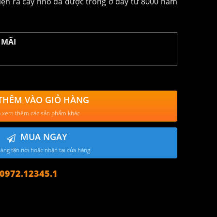
iện ra cây nho đã được trồng ở đây từ 8000 năm
 MÃI
THÊM VÀO GIỎ HÀNG
 xem thêm các sản phẩm khác
MUA NGAY
àng tận nơi hoặc nhận tại cửa hàng
972.12345.1