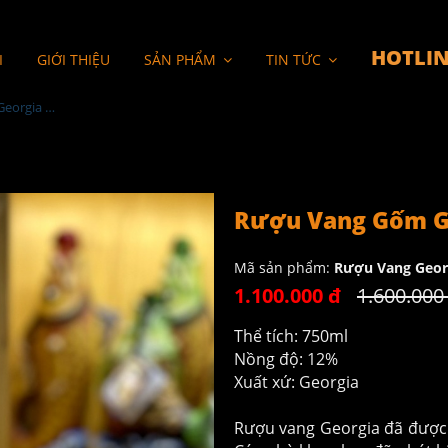
HOTLIN
I
GIỚI THIỆU
SẢN PHẨM
TIN TỨC
Rượu Vang Gốm Georgia MS72
Rượu Vang Gốm G
Mã sản phẩm:
Rượu Vang Geor
1.100.000 đ
1.600.000
Thể tích: 750ml
Nồng độ: 12%
Xuất xứ: Georgia
Rượu vang Georgia đã được 