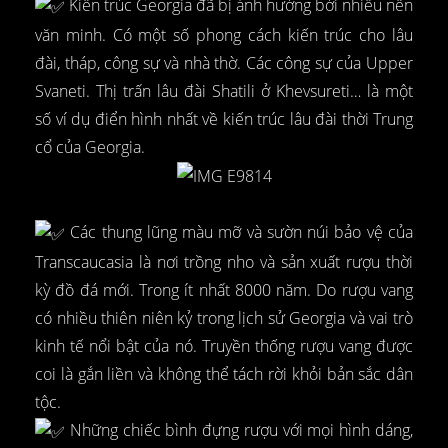
Kiến trúc Georgia đã bị ảnh hưởng bởi nhiều nền
văn minh. Có một số phong cách kiến trúc cho lâu
đài, tháp, công sự và nhà thờ. Các công sự của Upper
Svaneti. Thị trấn lâu đài Shatili ở Khevsureti… là một
số ví dụ điển hình nhất về kiến trúc lâu đài thời Trung
cổ của Georgia.
Các thung lũng màu mỡ và sườn núi bảo vệ của
Transcaucasia là nơi trồng nho và sản xuất rượu thời
kỳ đồ đá mới. Trong ít nhất 8000 năm. Do rượu vang
có nhiều thiên niên kỷ trong lịch sử Georgia và vai trò
kinh tế nổi bật của nó. Truyền thống rượu vang được
coi là gắn liền và không thể tách rời khỏi bản sắc dân
tộc.
Những chiếc bình đựng rượu với mọi hình dáng,