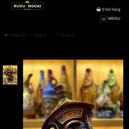
0
Giỏ hàng
MENU
Trang chủ
Rượu Sưu Tầm - Nga
Rượu Vang Gốm Georgia MS71