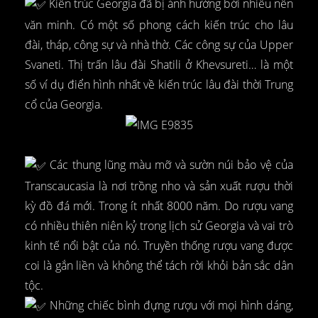
Kiến trúc Georgia đã bị ảnh hưởng bởi nhiều nền
văn minh. Có một số phong cách kiến trúc cho lâu
đài, tháp, công sự và nhà thờ. Các công sự của Upper
Svaneti. Thị trấn lâu đài Shatili ở Khevsureti… là một
số ví dụ điển hình nhất về kiến trúc lâu đài thời Trung
cổ của Georgia.
Các thung lũng màu mỡ và sườn núi bảo vệ của
Transcaucasia là nơi trồng nho và sản xuất rượu thời
kỳ đồ đá mới. Trong ít nhất 8000 năm. Do rượu vang
có nhiều thiên niên kỷ trong lịch sử Georgia và vai trò
kinh tế nổi bật của nó. Truyền thống rượu vang được
coi là gắn liền và không thể tách rời khỏi bản sắc dân
tộc.
Những chiếc bình đựng rượu với mọi hình dáng,