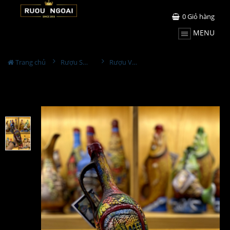
0
Giỏ hàng
MENU
Trang chủ
Rượu Sưu Tầm - Nga
Rượu Vang Gốm Georgia MS68