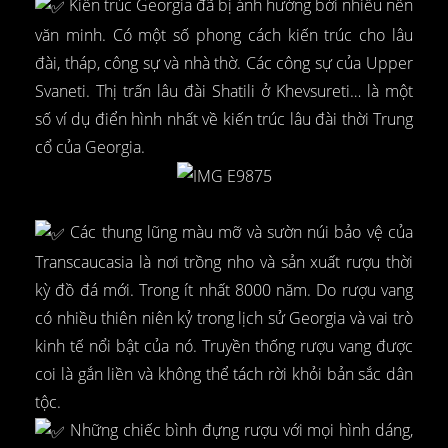
Kiến trúc Georgia đã bị ảnh hưởng bởi nhiều nền
văn minh. Có một số phong cách kiến trúc cho lâu
đài, tháp, công sự và nhà thờ. Các công sự của Upper
Svaneti. Thị trấn lâu đài Shatili ở Khevsureti… là một
số ví dụ điển hình nhất về kiến trúc lâu đài thời Trung
cổ của Georgia.
Các thung lũng màu mỡ và sườn núi bảo vệ của
Transcaucasia là nơi trồng nho và sản xuất rượu thời
kỳ đồ đá mới. Trong ít nhất 8000 năm. Do rượu vang
có nhiều thiên niên kỷ trong lịch sử Georgia và vai trò
kinh tế nổi bật của nó. Truyền thống rượu vang được
coi là gắn liền và không thể tách rời khỏi bản sắc dân
tộc.
Những chiếc bình đựng rượu với mọi hình dáng,