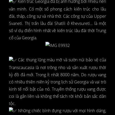
Kiến trúc Georgia đã bị ảnh hưởng bởi nhiều nền
văn minh. Có một số phong cách kiến trúc cho lâu
đài, tháp, công sự và nhà thờ. Các công sự của Upper
Svaneti. Thị trấn lâu đài Shatili ở Khevsureti… là một
số ví dụ điển hình nhất về kiến trúc lâu đài thời Trung
cổ của Georgia.
Các thung lũng màu mỡ và sườn núi bảo vệ của
Transcaucasia là nơi trồng nho và sản xuất rượu thời
kỳ đồ đá mới. Trong ít nhất 8000 năm. Do rượu vang
có nhiều thiên niên kỷ trong lịch sử Georgia và vai trò
kinh tế nổi bật của nó. Truyền thống rượu vang được
coi là gắn liền và không thể tách rời khỏi bản sắc dân
tộc.
Những chiếc bình đựng rượu với mọi hình dáng,