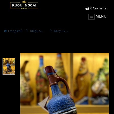
0
Giỏ hàng
MENU
Trang chủ
Rượu Sưu Tầm - Nga
Rượu Vang Gốm Georgia MS49