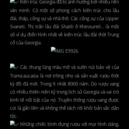
Kiến trúc Georgia đã bị ảnh hưởng bởi nhiều nền
văn minh. Có một số phong cách kiến trúc cho lâu
đài, tháp, công sự và nhà thờ. Các công sự của Upper
Svaneti. Thị trấn lâu đài Shatili ở Khevsureti… là một
số ví dụ điển hình nhất về kiến trúc lâu đài thời Trung
cổ của Georgia.
Các thung lũng màu mỡ và sườn núi bảo vệ của
Transcaucasia là nơi trồng nho và sản xuất rượu thời
kỳ đồ đá mới. Trong ít nhất 8000 năm. Do rượu vang
có nhiều thiên niên kỷ trong lịch sử Georgia và vai trò
kinh tế nổi bật của nó. Truyền thống rượu vang được
coi là gắn liền và không thể tách rời khỏi bản sắc dân
tộc.
Những chiếc bình đựng rượu với mọi hình dáng,