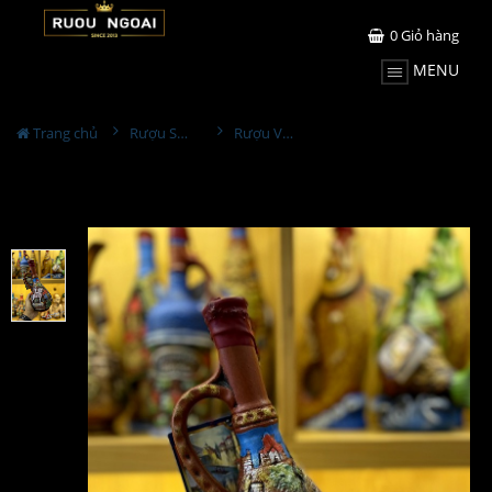
0
Giỏ hàng
MENU
Trang chủ
Rượu Sưu Tầm - Nga
Rượu Vang Gốm Georgia MS47