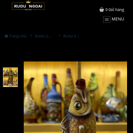
0
Giỏ hàng
MENU
Trang chủ
Rượu Sưu Tầm - Nga
Rượu Vang Gốm Georgia MS43