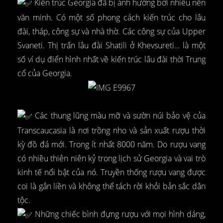
Kiến trúc Georgia đã bị ảnh hưởng bởi nhiều nền
văn minh. Có một số phong cách kiến trúc cho lâu
đài, tháp, công sự và nhà thờ. Các công sự của Upper
Svaneti. Thị trấn lâu đài Shatili ở Khevsureti… là một
số ví dụ điển hình nhất về kiến trúc lâu đài thời Trung
cổ của Georgia.
Các thung lũng màu mỡ và sườn núi bảo vệ của
Transcaucasia là nơi trồng nho và sản xuất rượu thời
kỳ đồ đá mới. Trong ít nhất 8000 năm. Do rượu vang
có nhiều thiên niên kỷ trong lịch sử Georgia và vai trò
kinh tế nổi bật của nó. Truyền thống rượu vang được
coi là gắn liền và không thể tách rời khỏi bản sắc dân
tộc.
Những chiếc bình đựng rượu với mọi hình dáng,