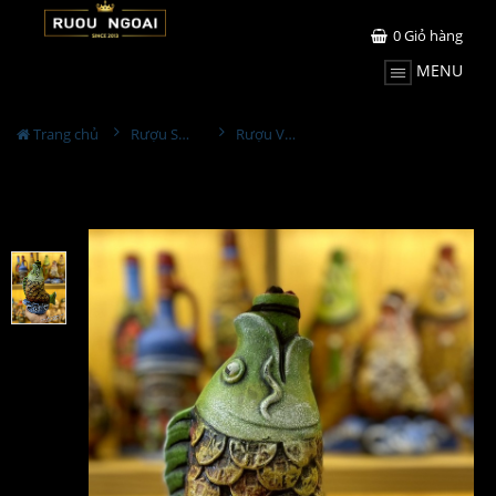
0
Giỏ hàng
MENU
Trang chủ
Rượu Sưu Tầm - Nga
Rượu Vang Gốm Georgia MS38