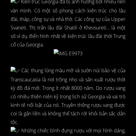
Kiến trúc Georgia đã bị ảnh hưởng bởi nhiều nền
văn minh. Có một số phong cách kiến trúc cho lâu
đài, tháp, công sự và nhà thờ. Các công sự của Upper
Svaneti. Thị trấn lâu đài Shatili ở Khevsureti… là một
số ví dụ điển hình nhất về kiến trúc lâu đài thời Trung
cổ của Georgia.
Các thung lũng màu mỡ và sườn núi bảo vệ của
Transcaucasia là nơi trồng nho và sản xuất rượu thời
kỳ đồ đá mới. Trong ít nhất 8000 năm. Do rượu vang
có nhiều thiên niên kỷ trong lịch sử Georgia và vai trò
kinh tế nổi bật của nó. Truyền thống rượu vang được
coi là gắn liền và không thể tách rời khỏi bản sắc dân
tộc.
Những chiếc bình đựng rượu với mọi hình dáng,