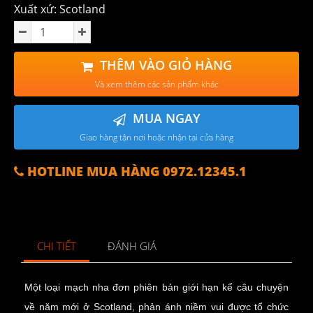
Xuất xứ: Scotland
THÊM VÀO GIỎ HÀNG
Và xem thêm các sản phẩm khác
MUA NGAY
Giao hàng tận nơi hoặc nhận tại cửa hàng
HOTLINE MUA HÀNG 0972.12345.1
CHI TIẾT
ĐÁNH GIÁ
Một loại mạch nha đơn phiên bản giới hạn kể câu chuyện
về năm mới ở Scotland, phản ánh niềm vui được tổ chức