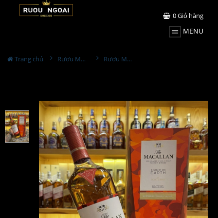
0
Giỏ hàng
MENU
Trang chủ
Rượu Macallan
Rượu Macallan A Night On Earth In Scotland