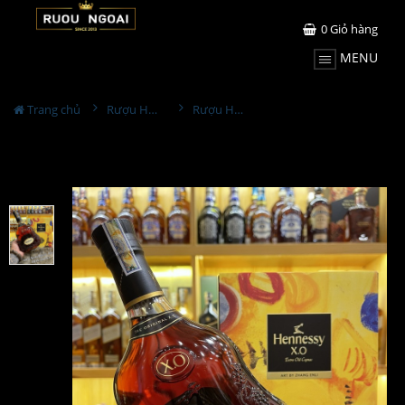
0
Giỏ hàng
MENU
Trang chủ
Rượu Hennessy
Rượu Hennessy XO - Tết 2022