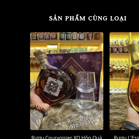
SẢN PHẨM CÙNG LOẠI
Rượu Courvoisier XO Hộp Quà
Rượu L'Ess