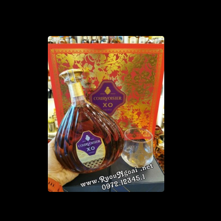
Rượu Courvoisier XO Hộp Quà
Liên hệ