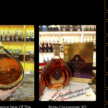
ence Year Of The
Rượu Courvoisier XO