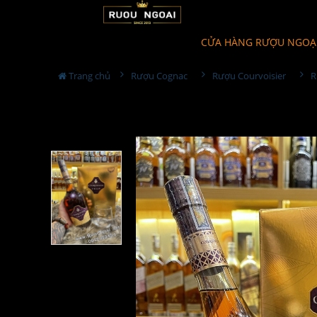
CỬA HÀNG RƯỢU NGOẠ
Trang chủ
Rượu Cognac
Rượu Courvoisier