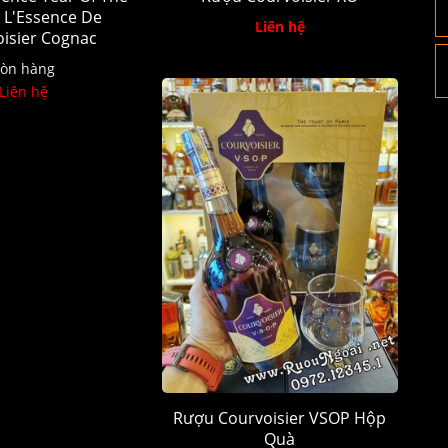
 L'Essence De
Liên hệ
isier Cognac
òn hàng
Liên hệ
Rượu Courvoisier VSOP Hộp
Quà