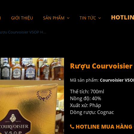
HOTLIN
I
GIỚI THIỆU
SẢN PHẨM
TIN TỨC
Rượu Courvoisier VSOP Hộp Quà Tết 2022
Rượu Courvoisier
Mã sản phẩm:
Courvoisier VSO
Thể tích: 700ml
Nồng độ: 40%
Xuất xứ: Pháp
Dòng rượu: Cognac
HOTLINE MUA HÀNG 0