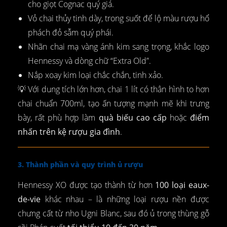
cho giọt Cognac quý giá.
Vỏ chai thủy tinh dày, trong suốt để lộ màu rượu hổ
phách đỏ sẫm quý phái.
Nhãn chai mạ vàng ánh kim sang trọng, khắc logo
Hennessy và dòng chữ “Extra Old”.
Nắp xoay kim loại chắc chắn, tinh xảo.
💡 Với dung tích lớn hơn, chai 1 lít có thân hình to hơn
chai chuẩn 700ml, tạo ấn tượng mạnh mẽ khi trưng
bày, rất phù hợp làm
quà biếu cao cấp
hoặc
điểm
nhấn trên kệ rượu gia đình
.
3. Thành phần và quy trình ủ rượu
Hennessy XO được tạo thành từ hơn
100 loại eaux-
de-vie
khác nhau – là những loại rượu nền được
chưng cất từ nho Ugni Blanc, sau đó ủ trong thùng gỗ