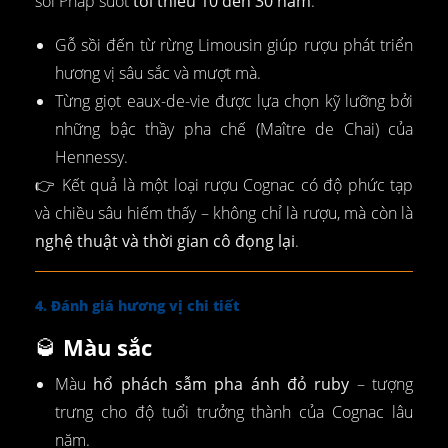
sồi Pháp suốt
tối thiểu 10 đến 30 năm
.
Gỗ sồi đến từ rừng Limousin giúp rượu phát triển
hương vị sâu sắc và mượt mà.
Từng giọt eaux-de-vie được lựa chọn kỹ lưỡng bởi
những bậc thầy pha chế (Maître de Chai) của
Hennessy.
👉 Kết quả là một loại rượu Cognac có độ phức tạp
và chiều sâu hiếm thấy – không chỉ là rượu, mà còn là
nghệ thuật và thời gian cô đọng lại
.
4. Đánh giá hương vị chi tiết
🥃
Màu sắc
Màu
hổ phách sẫm pha ánh đỏ ruby
– tượng
trưng cho độ tuổi trưởng thành của Cognac lâu
năm.