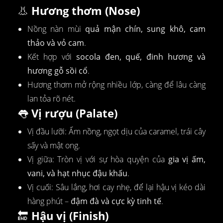
👃
Hương thơm (Nose)
Nồng nàn mùi
quả mận chín, sung khô, cam
thảo và vỏ cam
.
Kết hợp với
socola đen, quế, đinh hương và
hương gỗ sồi cổ
.
Hương thơm mở rộng nhiều lớp, càng để lâu càng
lan tỏa rõ nét.
👅
Vị rượu (Palate)
Vị đầu lưỡi: Ấm nồng, ngọt dịu của caramel, trái cây
sấy và mật ong.
Vị giữa: Tròn vị với sự hòa quyện của
gia vị ấm,
vani, và hạt nhục đậu khấu
.
Vị cuối: Sâu lắng, hơi cay nhẹ, để lại hậu vị kéo dài
hàng phút –
đậm đà và cực kỳ tinh tế
.
🔚
Hậu vị (Finish)