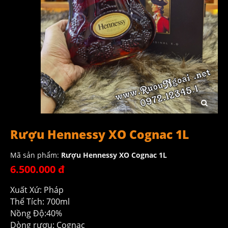
Rượu Hennessy XO Cognac 1L
Mã sản phẩm:
Rượu Hennessy XO Cognac 1L
6.500.000 đ
Xuất Xứ: Pháp
Thể Tích: 700ml
Nồng Độ:40%
Dòng rượu: Cognac