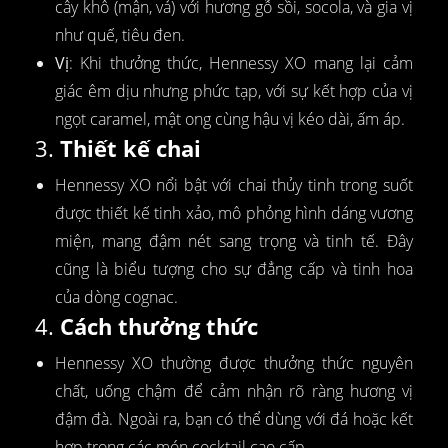
cây khô (mận, vả) với hương gỗ sồi, socola, và gia vị
như quế, tiêu đen.
Vị
: Khi thưởng thức, Hennessy XO mang lại cảm
giác êm dịu nhưng phức tạp, với sự kết hợp của vị
ngọt caramel, mật ong cùng hậu vị kéo dài, ấm áp.
3.
Thiết kế chai
Hennessy XO nổi bật với chai thủy tinh trong suốt
được thiết kế tinh xảo, mô phỏng hình dáng vương
miện, mang đậm nét sang trọng và tinh tế. Đây
cũng là biểu tượng cho sự đẳng cấp và tinh hoa
của dòng cognac.
4.
Cách thưởng thức
Hennessy XO thường được thưởng thức nguyên
chất, uống chậm để cảm nhận rõ ràng hương vị
đậm đà. Ngoài ra, bạn có thể dùng với đá hoặc kết
hợp trong các món cocktail cao cấp.