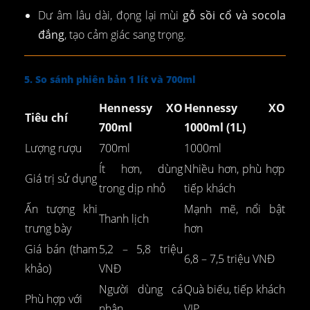
Dư âm lâu dài, đọng lại mùi
gỗ sồi cổ và socola
đắng
, tạo cảm giác sang trọng.
5. So sánh phiên bản 1 lít và 700ml
Hennessy XO
Hennessy XO
Tiêu chí
700ml
1000ml (1L)
Lượng rượu
700ml
1000ml
Ít hơn, dùng
Nhiều hơn, phù hợp
Giá trị sử dụng
trong dịp nhỏ
tiếp khách
Ấn tượng khi
Mạnh mẽ, nổi bật
Thanh lịch
trưng bày
hơn
Giá bán (tham
5,2 – 5,8 triệu
6,8 – 7,5 triệu VNĐ
khảo)
VNĐ
Người dùng cá
Quà biếu, tiếp khách
Phù hợp với
nhân
VIP